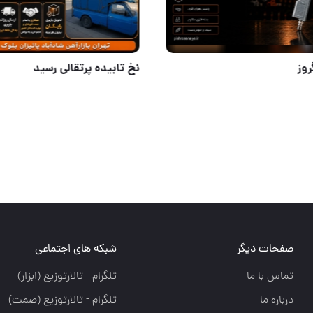
ضد آب و آفتاب
باد پاش گروز
صفحات دیگر
شبکه های اجتماعی
تماس با ما
تلگرام - تالارتوزيع (ابزار)
درباره ما
تلگرام - تالارتوزيع (صمت)