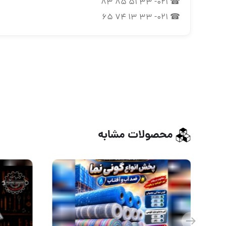
☎ 021- 33 51 85 83
☎ 021- 33 13 74 65
محصولات مشابه