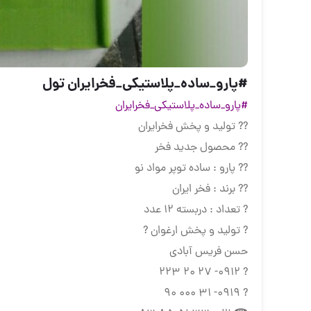
#پارو_ساده_پلاستیکی_فخرایران تول
#پارو_ساده_پلاستیکی_فخرایران
?? تولید و پخش فخرایران
?? محصول جدید فخر
?? پارو : ساده توپر مواد نو
?? برند : فخر ایران
? تعداد : دربسته 12 عدد
? تولید و پخش ارغوان ?
حسن فریس آبادی
? 0912- 27 20 223
? 0919- 31 000 90