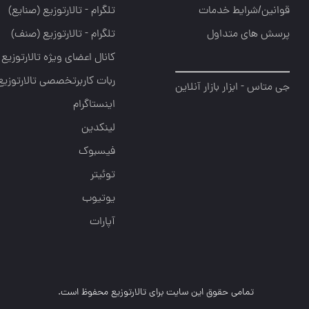
قوانین/شرایط خدمات
تلگرام - تالارتوزيع (صنايع)
پرسش های متداول
تلگرام - تالارتوزیع (صنف)
کانال اعضای ویژه تالارتوزیع
ربات کاربرتخصصی تالارتوزیع
جی متاس - ابزار بازار آنلاین
اینستاگرام
لینکدین
فیسبوک
توئیتر
یوتیوب
آپارات
تمامی حقوق این سایت برای تالارتوزیع محفوظ است.