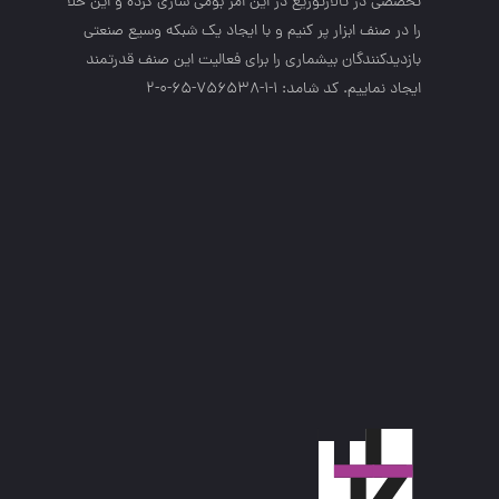
تخصصي در تالارتوزيع در اين امر بومي سازي كرده و اين خلا
را در صنف ابزار پر كنيم و با ايجاد يك شبكه وسيع صنعتي
بازديدكنندگان بيشماري را براي فعاليت اين صنف قدرتمند
ايجاد نماييم. کد شامد: 1-1-756538-65-0-2