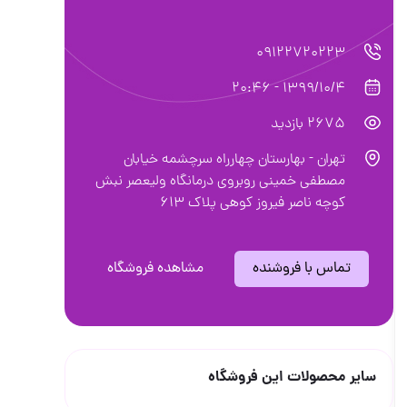
09122720223
1399/10/4 - 20:46
2675 بازدید
تهران - بهارستان چهارراه سرچشمه خیابان
مصطفی خمینی روبروی درمانگاه ولیعصر نبش
کوچه ناصر فیروز کوهی پلاک 613
تماس با فروشنده
مشاهده فروشگاه
سایر محصولات این فروشگاه