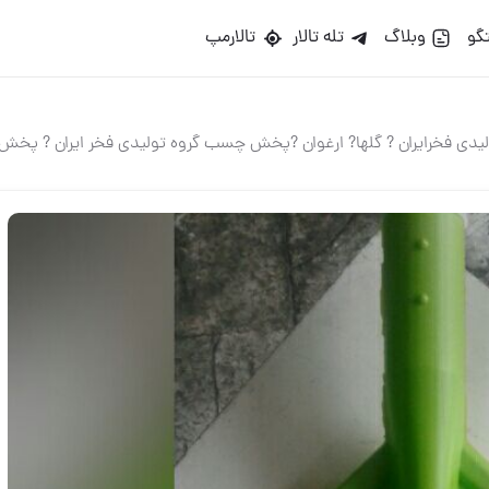
گو
وبلاگ
تله تالار
تالارمپ
دی فخرایران ? گلها? ارغوان ?پخش چسب گروه تولیدی فخر ایران ? پ