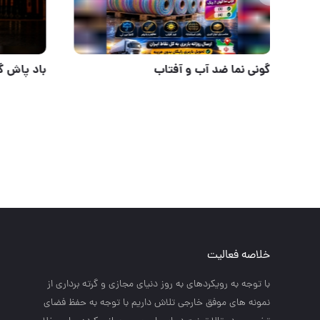
طناب باربند طرح راپل ابریشمی
گونی نما 
خلاصه فعالیت
با توجه به رويكردهاي به روز دنياي مجازي و گرته برداري از
نمونه هاي موفق خارجي تلاش داريم با توجه به حفظ فضاي