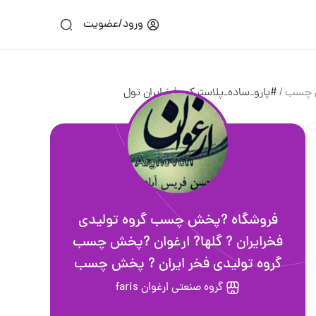
ورود/عضویت
خش چسب
/
#پارو_ساده_پلاستیکی_فخرایران تول
فروشگاه ?پخش چسب گروه تولیدی
فخرایران ? گلها? ارغوان ?پخش چسب
گروه تولیدی فخر ایران ? پخش چسب
گروه صنعتی ارغوان faris