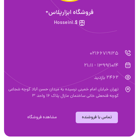
فروشگاه ابزارپلاس+
$.Hosseini
02166719125
1399/10/4 - 21:11
2462 بازدید
تهران خیابان امام خمینی نرسیده به میدان حسن آباد کوچه شجاعی
کوچه فتحعلی خانی ساختمان مارال پلاک 16 واحد 3
تماس با فروشنده
مشاهده فروشگاه