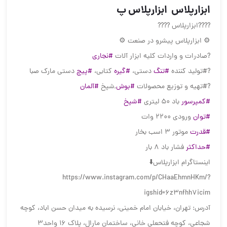
️️️️ابزارپلاس ️️️️ ابزارپلاس پ
?️?️?️?️ابزارپلاس ?️?️?️?️
⚙ ابزارپلاس پیشرو در صنعت ⚙
?صادرات و واردات کلیه ابزار آلات
#نجاری
?#تولید کننده
#تنگ
دستی،
#گیره
کتابی،
#پیچ
دستی مارک صبا
?#تهیه و توزیع محصولات
#بوش
,شپخ
#آلمان
#کمپرسور
باد 50 لیتری
#شپخ
#توان
ورودی 2200 وات
#قدرت
موتور 3 اسب بخار
#حداکثر
فشار باد 8 بار
اینستاگرام ابزارپلاس⬇️
https://www.instagram.com/p/CHaaEhmnHKm/?
igshid=6z3nfhh7icim
آدرس: تهران، خیابان امام خمینی، نرسیده به میدان حسن اباد، کوچه
شجاعی، کوچه فتحعلی خانی، ساختمان مارال، پلاک ۱۶ واحد۳