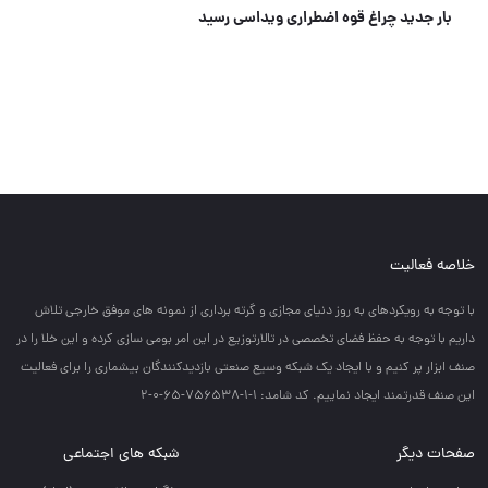
انبردست 8 اینچ برند WISEUP
خلاصه فعالیت
با توجه به رويكردهاي به روز دنياي مجازي و گرته برداري از نمونه هاي موفق خارجي تلاش
داريم با توجه به حفظ فضاي تخصصي در تالارتوزيع در اين امر بومي سازي كرده و اين خلا را در
صنف ابزار پر كنيم و با ايجاد يك شبكه وسيع صنعتي بازديدكنندگان بيشماري را براي فعاليت
اين صنف قدرتمند ايجاد نماييم. کد شامد: 1-1-756538-65-0-2
صفحات دیگر
شبکه های اجتماعی