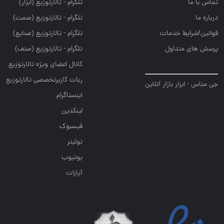
تماس با ما
تلگرام - تالارتوزيع (ابزار)
درباره ما
تلگرام - تالارتوزيع (صمت)
قوانین/شرایط خدمات
تلگرام - تالارتوزيع (صنايع)
پرسش های متداول
تلگرام - تالارتوزیع (صنف)
کانال اعضای ویژه تالارتوزیع
ربات کاربرتخصصی تالارتوزیع
جی متاس - ابزار بازار آنلاین
اینستاگرام
لینکدین
فیسبوک
توئیتر
یوتیوب
آپارات