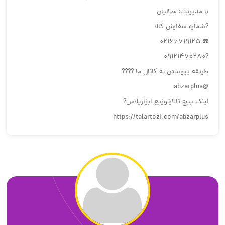
با مدیریت: جلالیان
?شماره سفارش کالا
☎️ 02166719125
?09121470280
طریقه پیوستن به کانال ما ????
@abzarplus
لینک پیچ تالارتوزیع ابزارپلاس?
https://talartozi.com/abzarplus