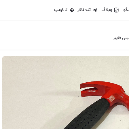
گو
وبلاگ
تله تالار
تالارمپ
ی فایبر