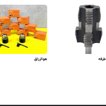
جعبه بکس 26 پارچ فشار قوی پروشات تایوان
قلاویز دو طرفه