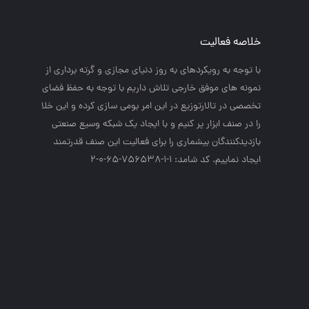
خلاصه فعالیت
با توجه به رويكردهاي به روز دنياي مجازي و گرته برداري از
نمونه هاي موفق خارجي تلاش داريم با توجه به حفظ فضاي
تخصصي در تالارتوزيع در اين امر بومي سازي كرده و اين خلا
را در صنف ابزار پر كنيم و با ايجاد يك شبكه وسيع صنعتي
بازديدكنندگان بيشماري را براي فعاليت اين صنف قدرتمند
ايجاد نماييم. کد شامد: 1-1-756538-65-0-2