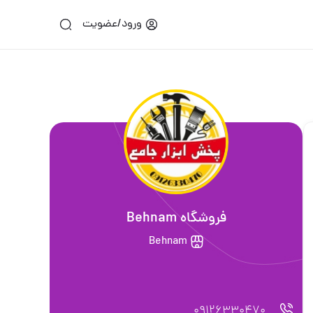
ورود/عضویت
فروشگاه Behnam
Behnam
09126330470