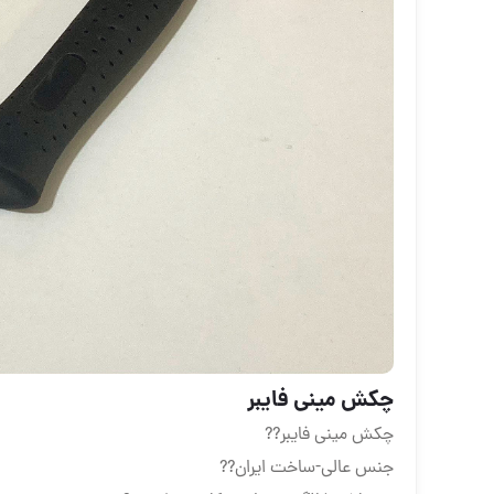
چکش مینی فایبر
چکش مینی فایبر??
جنس عالی-ساخت ایران??