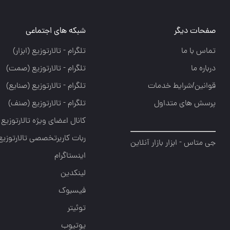
صفحات دیگر
شبکه های اجتماعی
تماس با ما
تلگرام - تالارتوزيع (ابزار)
درباره ما
تلگرام - تالارتوزيع (صمت)
قوانین/شرایط خدمات
تلگرام - تالارتوزيع (صنايع)
پرسش های متداول
تلگرام - تالارتوزیع (صنف)
کانال اعضای ویژه تالارتوزیع
ربات کاربرتخصصی تالارتوزیع
جی متاس - ابزار بازار آنلاین
اینستاگرام
لینکدین
فیسبوک
توئیتر
یوتیوب