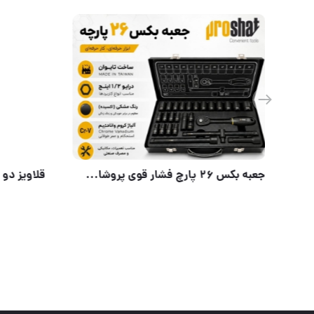
گیج باد تفنگی ساده اندریمان