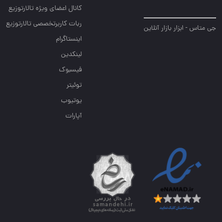
کانال اعضای ویژه تالارتوزیع
ربات کاربرتخصصی تالارتوزیع
جی متاس - ابزار بازار آنلاین
اینستاگرام
لینکدین
فیسبوک
توئیتر
یوتیوب
آپارات