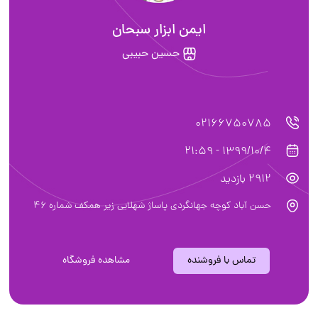
ایمن ابزار سبحان
حسین حبیبی
02166750785
1399/10/4 - 21:59
2912 بازدید
حسن آباد کوچه جهانگردی پاساژ شهلایی زیر همکف شماره 46
تماس با فروشنده
مشاهده فروشگاه