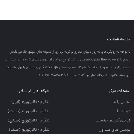
خلاصه فعالیت
با توجه به رويكردهاي به روز دنياي مجازي و گرته برداري از نمونه هاي موفق خارجي تلاش
داريم با توجه به حفظ فضاي تخصصي در تالارتوزيع در اين امر بومي سازي كرده و اين خلا را در
صنف ابزار پر كنيم و با ايجاد يك شبكه وسيع صنعتي بازديدكنندگان بيشماري را براي فعاليت
اين صنف قدرتمند ايجاد نماييم. کد شامد: 1-1-756538-65-0-2
صفحات دیگر
شبکه های اجتماعی
تماس با ما
تلگرام - تالارتوزيع (ابزار)
درباره ما
تلگرام - تالارتوزيع (صمت)
قوانین/شرایط خدمات
تلگرام - تالارتوزيع (صنايع)
پرسش های متداول
تلگرام - تالارتوزیع (صنف)