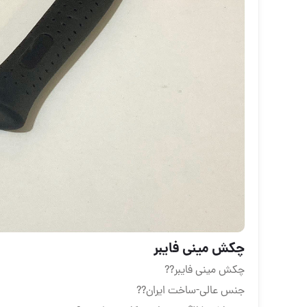
چکش مینی فایبر
چکش مینی فایبر??
جنس عالی-ساخت ایران??