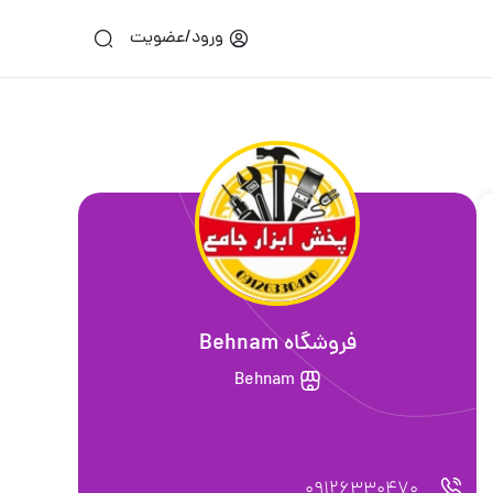
ورود/عضویت
فروشگاه Behnam
Behnam
09126330470