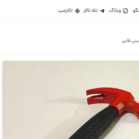
گو
وبلاگ
تله تالار
تالارمپ
ی فایبر