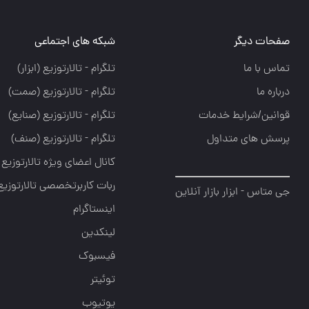
صفحات دیگر
شبکه های اجتماعی
تماس با ما
تلگرام - تالارتوزيع (ابزار)
درباره ما
تلگرام - تالارتوزيع (صمت)
قوانین/شرایط خدمات
تلگرام - تالارتوزيع (صنايع)
پرسش های متداول
تلگرام - تالارتوزیع (صنف)
کانال اعضای ویژه تالارتوزیع
ربات کاربرتخصصی تالارتوزیع
جی متاس - ابزار بازار آنلاین
اینستاگرام
لینکدین
فیسبوک
توئیتر
یوتیوب