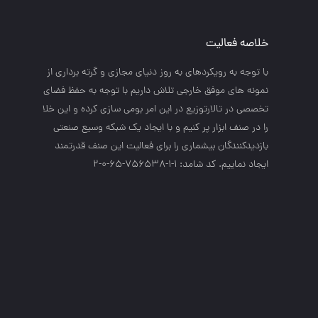
خلاصه فعالیت
با توجه به رويكردهاي به روز دنياي مجازي و گرته برداري از
نمونه هاي موفق خارجي تلاش داريم با توجه به حفظ فضاي
تخصصي در تالارتوزيع در اين امر بومي سازي كرده و اين خلا
را در صنف ابزار پر كنيم و با ايجاد يك شبكه وسيع صنعتي
بازديدكنندگان بيشماري را براي فعاليت اين صنف قدرتمند
ايجاد نماييم. کد شامد: 1-1-756538-65-0-2