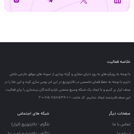
خلاصه فعالیت
با توجه به رويكردهاي به روز دنياي مجازي و گرته برداري از نمونه هاي موفق خارجي تلاش
داريم با توجه به حفظ فضاي تخصصي در تالارتوزيع در اين امر بومي سازي كرده و اين خلا را در
صنف ابزار پر كنيم و با ايجاد يك شبكه وسيع صنعتي بازديدكنندگان بيشماري را براي فعاليت
اين صنف قدرتمند ايجاد نماييم. کد شامد: 1-1-756538-65-0-2
صفحات دیگر
شبکه های اجتماعی
تماس با ما
تلگرام - تالارتوزيع (ابزار)
درباره ما
تلگرام - تالارتوزيع (صمت)