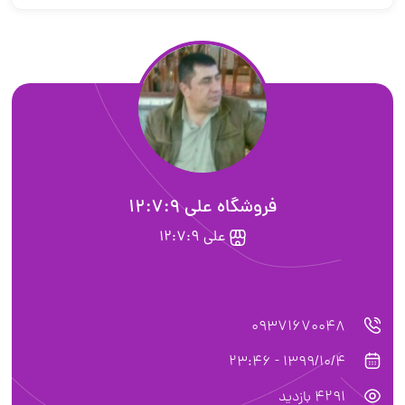
فروشگاه على 12:7:9
على 12:7:9
09371670048
1399/10/4 - 23:46
4291 بازدید