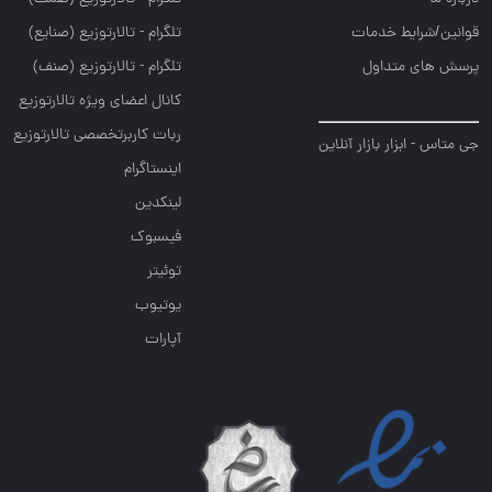
قوانین/شرایط خدمات
تلگرام - تالارتوزيع (صنايع)
پرسش های متداول
تلگرام - تالارتوزیع (صنف)
کانال اعضای ویژه تالارتوزیع
ربات کاربرتخصصی تالارتوزیع
جی متاس - ابزار بازار آنلاین
اینستاگرام
لینکدین
فیسبوک
توئیتر
یوتیوب
آپارات