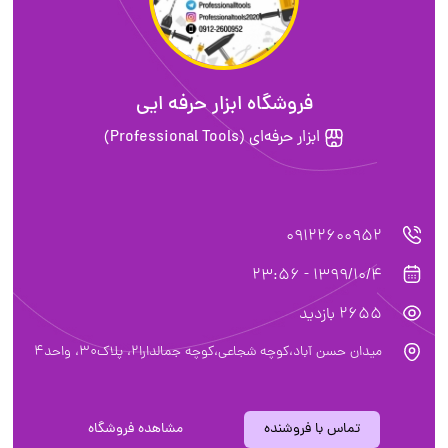
فروشگاه ابزار حرفه ایی
ابزار حرفه‌ای (Professional Tools)
09122600952
1399/10/4 - 23:56
2655 بازدید
میدان حسن آباد،کوچه شجاعی،کوچه جمالدارا۲، پلاک۳۰، واحد۴
تماس با فروشنده
مشاهده فروشگاه