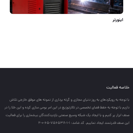
اینورتر
خلاصه فعالیت
با توجه به رويكردهاي به روز دنياي مجازي و گرته برداري از نمونه هاي موفق خارجي تلاش
داريم با توجه به حفظ فضاي تخصصي در تالارتوزيع در اين امر بومي سازي كرده و اين خلا را در
صنف ابزار پر كنيم و با ايجاد يك شبكه وسيع صنعتي بازديدكنندگان بيشماري را براي فعاليت
اين صنف قدرتمند ايجاد نماييم. کد شامد: 1-1-756538-65-0-2