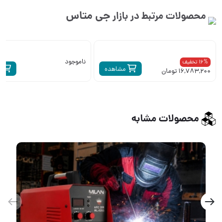
جی متاس
محصولات مرتبط در بازار
ناموجود
16% تخفیف
مشاهده
م
16,783,200 تومان
محصولات مشابه