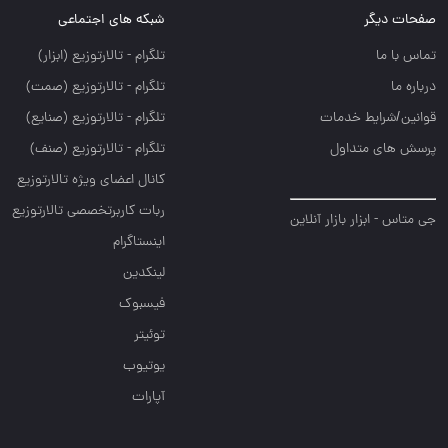
صفحات دیگر
شبکه های اجتماعی
تماس با ما
تلگرام - تالارتوزيع (ابزار)
درباره ما
تلگرام - تالارتوزيع (صمت)
قوانین/شرایط خدمات
تلگرام - تالارتوزيع (صنايع)
پرسش های متداول
تلگرام - تالارتوزیع (صنف)
کانال اعضای ویژه تالارتوزیع
ربات کاربرتخصصی تالارتوزیع
جی متاس - ابزار بازار آنلاین
اینستاگرام
لینکدین
فیسبوک
توئیتر
یوتیوب
آپارات