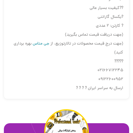
??کیفیت بسیار عالی
?یکسال گارانتی
? کارتن: ۲ عددی
(جهت دریافت قیمت تماس بگیرید)
(جهت درج قیمت محصولات در تالارتوزیع، از
جی متاس
بهره برداری
کنید)
?????
02166712245
09122600952
ارسال به سراسر ایران ? ? ? ?