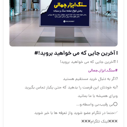
I ️آخرین جایی که می خواهید بروید!#
I ❗️آخرین جایی که می خواهید بروید!
#سنگ_ابزار_جمالی
?اگر به دنبال خرید مستقیم هستید
?به خودتان این فرصت را بدهید که حتی یکبار تماس بگیرید
وبرای همیشه با ما بمانید
⭕️بی رقیب،بی واسطه،و...
✅حتما در تلگرام عضو شوید واز تعرفه ها با خبر شوید
❌❌❌لینک تلگرام❌❌❌