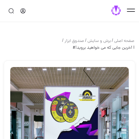
/
/
/
صفحه اصلی
برش و سايش
صندوق ابزار
I ️آخرین جایی که می خواهید بروید!#