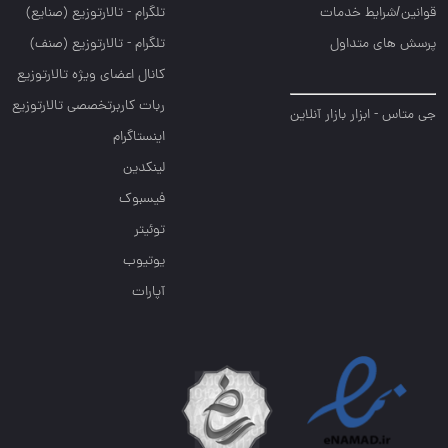
قوانین/شرایط خدمات
تلگرام - تالارتوزيع (صنايع)
پرسش های متداول
تلگرام - تالارتوزیع (صنف)
کانال اعضای ویژه تالارتوزیع
ربات کاربرتخصصی تالارتوزیع
جی متاس - ابزار بازار آنلاین
اینستاگرام
لینکدین
فیسبوک
توئیتر
یوتیوب
آپارات