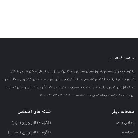
خلاصه فعالیت
با توجه به رويكردهاي به روز دنياي مجازي و گرته برداري از نمونه هاي موفق خارجي تلاش
داريم با توجه به حفظ فضاي تخصصي در تالارتوزيع در اين امر بومي سازي كرده و اين خلا را در
صنف ابزار پر كنيم و با ايجاد يك شبكه وسيع صنعتي بازديدكنندگان بيشماري را براي فعاليت
اين صنف قدرتمند ايجاد نماييم. کد شامد: 1-1-756538-65-0-2
صفحات دیگر
شبکه های اجتماعی
تماس با ما
تلگرام - تالارتوزيع (ابزار)
درباره ما
تلگرام - تالارتوزيع (صمت)