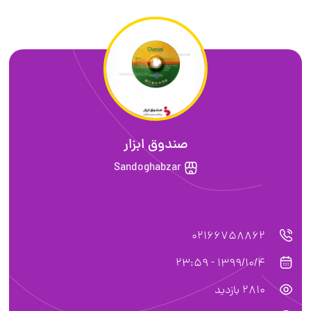
صندوق ابزار
Sandoghabzar
02166758862
1399/10/4 - 23:59
2810 بازدید