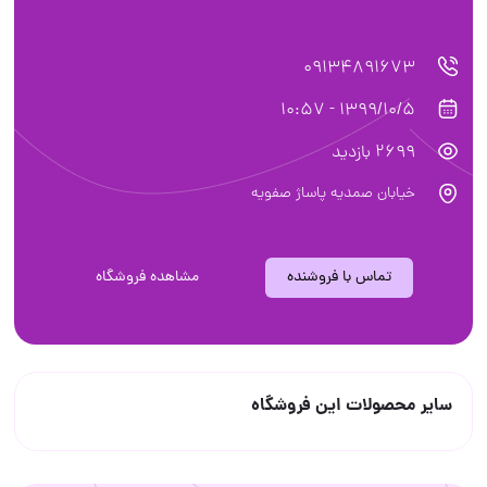
09134891673
1399/10/5 - 10:57
2699 بازدید
خیابان صمدیه پاساژ صفویه
تماس با فروشنده
مشاهده فروشگاه
سایر محصولات این فروشگاه