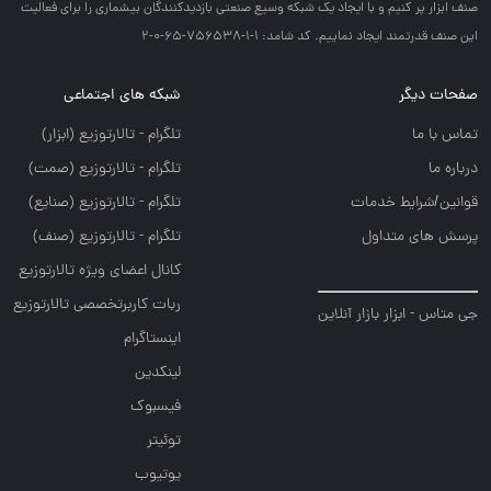
صنف ابزار پر كنيم و با ايجاد يك شبكه وسيع صنعتي بازديدكنندگان بيشماري را براي فعاليت
اين صنف قدرتمند ايجاد نماييم. کد شامد: 1-1-756538-65-0-2
صفحات دیگر
شبکه های اجتماعی
تماس با ما
تلگرام - تالارتوزيع (ابزار)
درباره ما
تلگرام - تالارتوزيع (صمت)
قوانین/شرایط خدمات
تلگرام - تالارتوزيع (صنايع)
پرسش های متداول
تلگرام - تالارتوزیع (صنف)
کانال اعضای ویژه تالارتوزیع
ربات کاربرتخصصی تالارتوزیع
جی متاس - ابزار بازار آنلاین
اینستاگرام
لینکدین
فیسبوک
توئیتر
یوتیوب