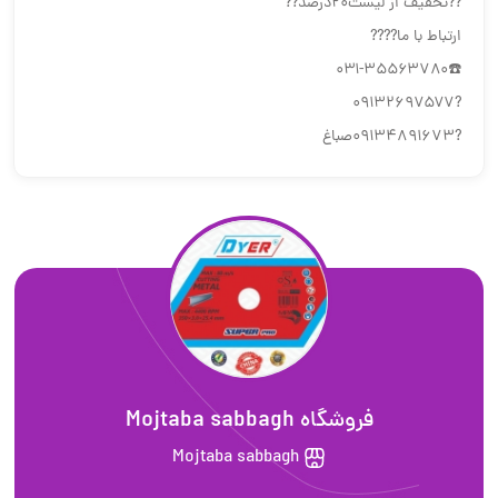
??تخفیف از لیست۲۰درصد??
ارتباط با ما????
☎️۰۳۱-۳۵۵۶۳۷۸۰
?۰۹۱۳۲۶۹۷۵۷۷
?۰۹۱۳۴۸۹۱۶۷۳صباغ
فروشگاه Mojtaba sabbagh
Mojtaba sabbagh