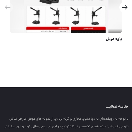
متر های کد ۶۳ آیرونمکس
خلاصه فعالیت
با توجه به رويكردهاي به روز دنياي مجازي و گرته برداري از نمونه هاي موفق خارجي تلاش
داريم با توجه به حفظ فضاي تخصصي در تالارتوزيع در اين امر بومي سازي كرده و اين خلا را در