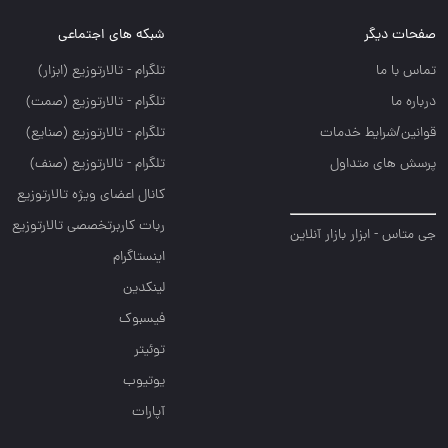
صفحات دیگر
شبکه های اجتماعی
تماس با ما
تلگرام - تالارتوزيع (ابزار)
درباره ما
تلگرام - تالارتوزيع (صمت)
قوانین/شرایط خدمات
تلگرام - تالارتوزيع (صنايع)
پرسش های متداول
تلگرام - تالارتوزیع (صنف)
کانال اعضای ویژه تالارتوزیع
ربات کاربرتخصصی تالارتوزیع
جی متاس - ابزار بازار آنلاین
اینستاگرام
لینکدین
فیسبوک
توئیتر
یوتیوب
آپارات