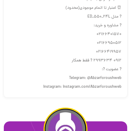
⏰ اعتبار تا اتمام موجودی(محدود)
? مدل ED_550_24L
? مشاوره و خرید:
02166401570
02166950512
02166419957
0912 2993634 ? فقط همکار
? عضویت ?:
Telegram: @Abzarforoushweb
Instagram: Instagram.com/Abzarforoushweb