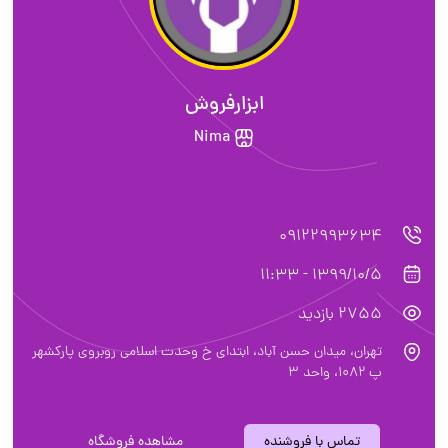
ابزارفروش
Nima
09122993634
1399/10/5 - 11:33
2755 بازدید
تهران، میدان حسن آباد، ابتدای خ وحدت اسلامی روبروی پارکشهر
پ ۱۰۸۲، واحد ۳
تماس با فروشنده
مشاهده فروشگاه