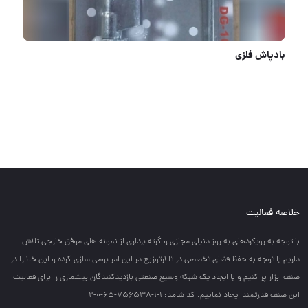
دریل شارژی
خلاصه فعالیت
با توجه به رويكردهاي به روز دنياي مجازي و گرته برداري از نمونه هاي موفق خارجي تلاش
داريم با توجه به حفظ فضاي تخصصي در تالارتوزيع در اين امر بومي سازي كرده و اين خلا را در
صنف ابزار پر كنيم و با ايجاد يك شبكه وسيع صنعتي بازديدكنندگان بيشماري را براي فعاليت
اين صنف قدرتمند ايجاد نماييم. کد شامد: 1-1-756538-65-0-2