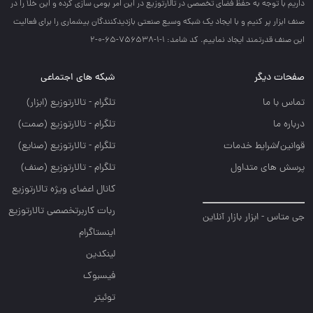
داريم با توجه به حفظ فضاي تخصصي در تالارتوزيع در اين امر بومي سازي كرده و اين خلا را در
صنف ابزار پر كنيم و با ايجاد يك شبكه وسيع صنعتي بازديدكنندگان بيشماري را براي فعاليت
اين صنف قدرتمند ايجاد نماييم. کد شامد: 1-1-756538-65-0-2
صفحات دیگر
شبکه های اجتماعی
تماس با ما
تلگرام - تالارتوزيع (ابزار)
درباره ما
تلگرام - تالارتوزيع (صمت)
قوانین/شرایط خدمات
تلگرام - تالارتوزيع (صنايع)
پرسش های متداول
تلگرام - تالارتوزیع (صنف)
کانال اعضای ویژه تالارتوزیع
ربات کاربرتخصصی تالارتوزیع
جی متاس - ابزار بازار آنلاین
اینستاگرام
لینکدین
فیسبوک
توئیتر