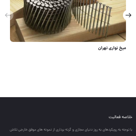
عرضه كننده انواع ميخكوب و ميخ نوارى * Vista *
خلاصه فعالیت
با توجه به رويكردهاي به روز دنياي مجازي و گرته برداري از نمونه هاي موفق خارجي تلاش