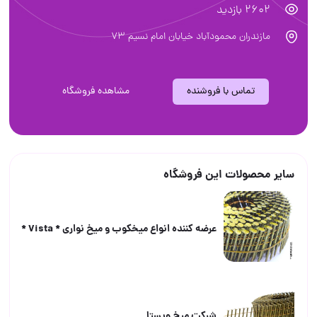
2602 بازدید
مازندران محمودآباد خيابان امام نسيم ٧٣
تماس با فروشنده
مشاهده فروشگاه
سایر محصولات این فروشگاه
عرضه كننده انواع ميخكوب و ميخ نوارى * Vista *
شركت ميخ ويستا