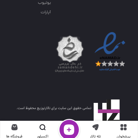
یوتیوب
آپارات
تمامی حقوق این سایت برای تالارتوزیع محفوظ است.
پیشخوان
تله تالار
اکسپلور
فروشگاه ها