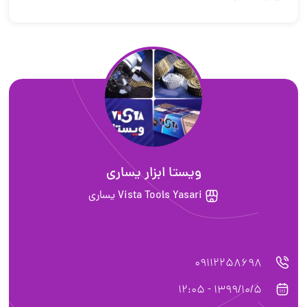
ويستا ابزار يسارى
Vista Tools Yasari يساري
09112258698
1399/10/5 - 12:05