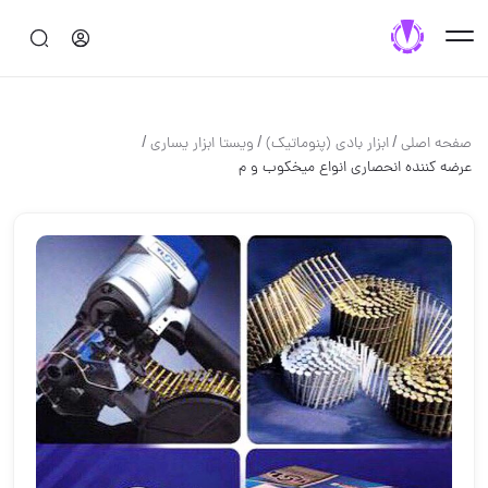
/
/
/
صفحه اصلی
ابزار بادي (پنوماتيك)
ويستا ابزار يسارى
عرضه كننده انحصارى انواع ميخكوب و م