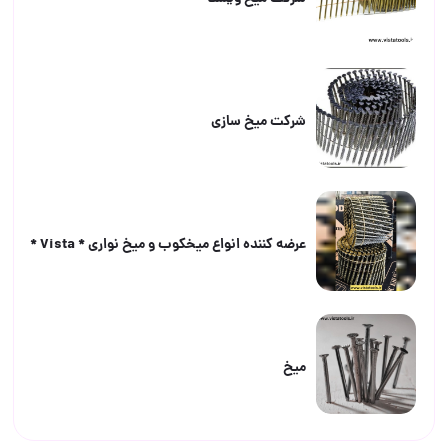
شركت ميخ سازى
عرضه كننده انواع ميخكوب و ميخ نوارى * Vista *
ميخ