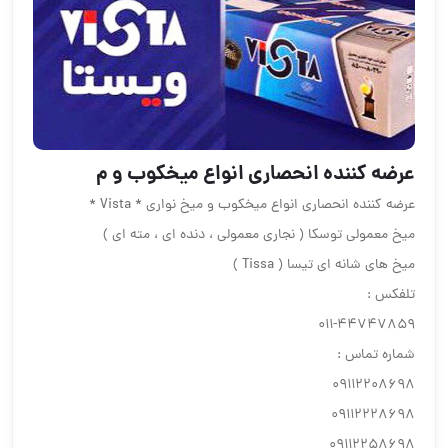
عرضه كننده انحصارى انواع ميخكوب و م
عرضه كننده انحصارى انواع ميخكوب و ميخ نوارى * Vista *
ميخ معمولى توسكا ( نجارى معمولى ، دنده اى ، مته اى )
ميخ هاى شانه اى تيسا ( Tissa )
تلفكس :
٤٤٧٤٧٨٥٩-٠١١
شماره تماس :
٠٩١١٢٢٠٨٦٩٨
٠٩١١٢٢٢٨٦٩٨
٠٩١١٢٢٥٨٦٩٨