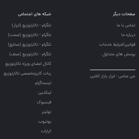
صفحات دیگر
شبکه های اجتماعی
تماس با ما
تلگرام - تالارتوزيع (ابزار)
درباره ما
تلگرام - تالارتوزيع (صمت)
قوانین/شرایط خدمات
تلگرام - تالارتوزيع (صنايع)
پرسش های متداول
تلگرام - تالارتوزیع (صنف)
کانال اعضای ویژه تالارتوزیع
ربات کاربرتخصصی تالارتوزیع
جی متاس - ابزار بازار آنلاین
اینستاگرام
لینکدین
فیسبوک
توئیتر
یوتیوب
آپارات