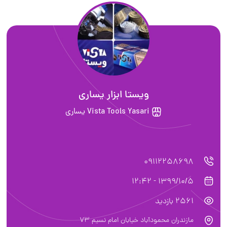
ويستا ابزار يسارى
Vista Tools Yasari يساري
09112258698
1399/10/5 - 12:42
2561 بازدید
مازندران محمودآباد خيابان امام نسيم ٧٣