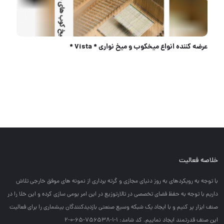
گریس پمپ بادی ۴۵ لیتری اندریمان
خلاصه فعالیت
با توجه به رويكردهاي به روز دنياي مجازي و گرته برداري از نمونه هاي موفق خارجي تلاش
داريم با توجه به حفظ فضاي تخصصي در تالارتوزيع در اين امر بومي سازي كرده و اين خلا را در
صنف ابزار پر كنيم و با ايجاد يك شبكه وسيع صنعتي بازديدكنندگان بيشماري را براي فعاليت
اين صنف قدرتمند ايجاد نماييم. کد شامد: 1-1-756538-65-0-2