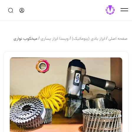
/
/
/
صفحه اصلی
ابزار بادي (پنوماتيك)
ويستا ابزار يسارى
ميخكوب نوارى