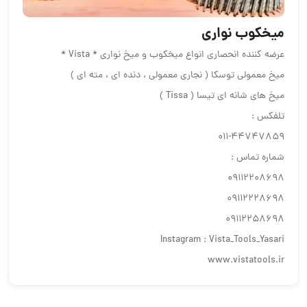
ميخكوب نوارى
عرضه كننده انحصارى انواع ميخكوب و ميخ نوارى * Vista *
ميخ معمولى توسكا ( نجارى معمولى ، دنده اى ، مته اى )
ميخ هاى شانه اى تيسا ( Tissa )
تلفكس :
٤٤٧٤٧٨٥٩-٠١١
شماره تماس :
٠٩١١٢٢٠٨٦٩٨
٠٩١١٢٢٢٨٦٩٨
٠٩١١٢٢٥٨٦٩٨
Instagram : Vista_Tools_Yasari
www.vistatools.ir