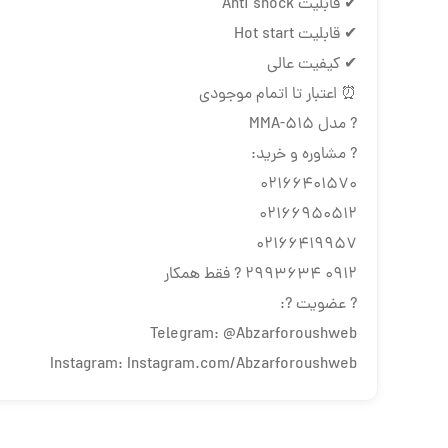
✔ قابلیت Anti shock
✔ قابلیت Hot start
✔ کیفیت عالی
⏰ اعتبار تا اتمام موجودی
? مدل MMA-515
? مشاوره و خرید:
02166401570
02166950512
02166419957
0912 2993634 ? فقط همکار
? عضویت ?:
Telegram: @Abzarforoushweb
Instagram: Instagram.com/Abzarforoushweb