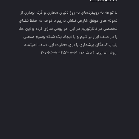
خلاصه فعالیت
با توجه به رويكردهاي به روز دنياي مجازي و گرته برداري از
نمونه هاي موفق خارجي تلاش داريم با توجه به حفظ فضاي
تخصصي در تالارتوزيع در اين امر بومي سازي كرده و اين خلا
را در صنف ابزار پر كنيم و با ايجاد يك شبكه وسيع صنعتي
بازديدكنندگان بيشماري را براي فعاليت اين صنف قدرتمند
ايجاد نماييم. کد شامد: 1-1-756538-65-0-2