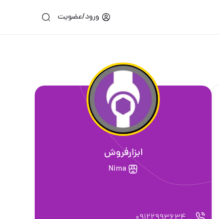
ورود/عضویت
ابزارفروش
Nima
09122993634