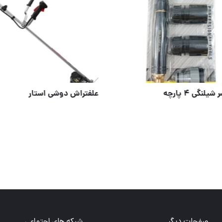
کارواش سر شیلنگی ۴ پارچه