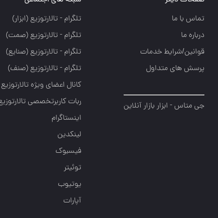
صفحات دیگر
شبکه های اجتماعی
تماس با ما
تلگرام - تالارتوزيع (ابزار)
درباره ما
تلگرام - تالارتوزيع (صمت)
قوانین/شرایط خدمات
تلگرام - تالارتوزيع (صنايع)
پرسش های متداول
تلگرام - تالارتوزیع (صنف)
کانال اعضای ویژه تالارتوزیع
ربات کاربرتخصصی تالارتوزیع
جی متاس - ابزار بازار آنلاین
اینستاگرام
لینکدین
فیسبوک
توئیتر
یوتیوب
آپارات