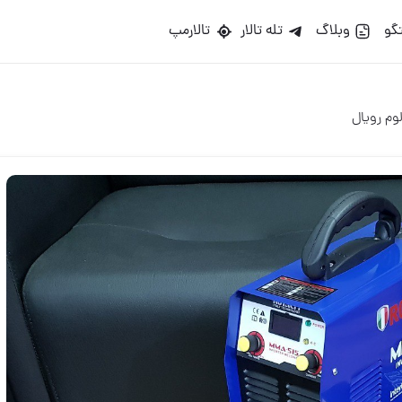
گو
وبلاگ
تله تالار
تالارمپ