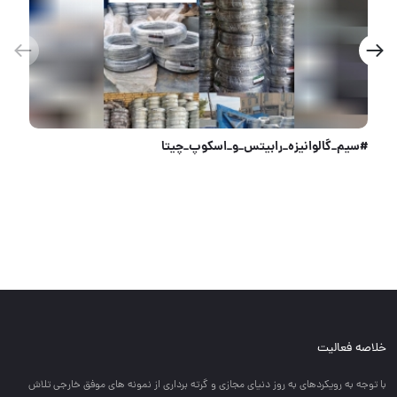
#اوسیس عرضه پخش عمده انواع سنگهای فیبری برش و سایش برند شرکت اوسیس لیست موجودی بشرح ذیل میباشد . پرو
خلاصه فعالیت
با توجه به رويكردهاي به روز دنياي مجازي و گرته برداري از نمونه هاي موفق خارجي تلاش