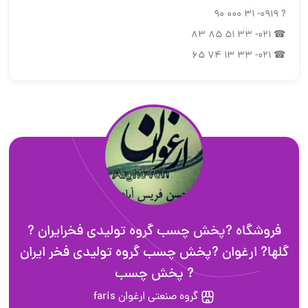
? 0919- 31 000 90
☎ 021- 33 51 85 83
☎ 021- 33 13 74 65
فروشگاه ?پخش چسب گروه تولیدی فخرایران ?
گلها? ارغوان ?پخش چسب گروه تولیدی فخر ایران
? پخش چسب
گروه صنعتی ارغوان faris