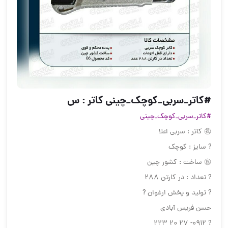
#کاتر_سربی_کوچک_چینی️ کاتر : س
#کاتر_سربی_کوچک_چینی
㊗️ کاتر : سربی اعلا
? سایز : کوچک
㊗️ ساخت : کشور چین
? تعداد : در کارتن 288
? تولید و پخش ارغوان ?
حسن فریس آبادی
? 0912- 27 20 223