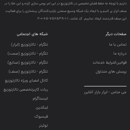
داريم با توجه به حفظ فضاي تخصصي در تالارتوزيع در اين امر بومي سازي كرده و اين خلا را در
صنف ابزار پر كنيم و با ايجاد يك شبكه وسيع صنعتي بازديدكنندگان بيشماري را براي فعاليت
اين صنف قدرتمند ايجاد نماييم. کد شامد: 1-1-756538-65-0-2
صفحات دیگر
شبکه های اجتماعی
تماس با ما
تلگرام - تالارتوزيع (ابزار)
درباره ما
تلگرام - تالارتوزيع (صمت)
قوانین/شرایط خدمات
تلگرام - تالارتوزيع (صنايع)
پرسش های متداول
تلگرام - تالارتوزیع (صنف)
کانال اعضای ویژه تالارتوزیع
ربات کاربرتخصصی تالارتوزیع
جی متاس - ابزار بازار آنلاین
اینستاگرام
لینکدین
فیسبوک
توئیتر