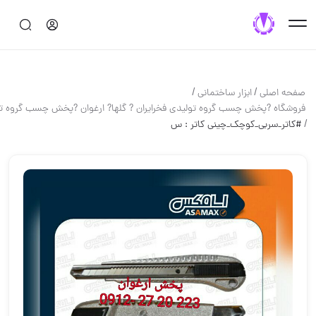
/
/
صفحه اصلی
ابزار ساختماني
فروشگاه ?پخش چسب گروه تولیدی فخرایران ? گلها? ارغوان ?پخش چسب گروه ت
/
#کاتر_سربی_کوچک_چینی️ کاتر : س