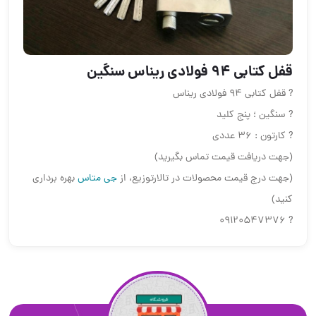
قفل کتابی 94 فولادی ریناس سنگین
? قفل کتابی 94 فولادی ریناس
? سنگین ؛ پنج کلید
? کارتون : 36 عددی
(جهت دریافت قیمت تماس بگیرید)
(جهت درج قیمت محصولات در تالارتوزیع، از
جی متاس
بهره برداری
کنید)
? 09120547376