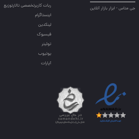
ربات کاربرتخصصی تالارتوزیع
جی متاس - ابزار بازار آنلاین
اینستاگرام
لینکدین
فیسبوک
توئیتر
یوتیوب
آپارات