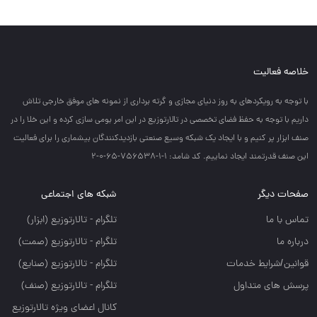
خلاصه فعالیت
با توجه به رويكردهاي به روز دنياي مجازي و گرته برداري از نمونه هاي موفق خارجي تلاش
داريم با توجه به حفظ فضاي تخصصي در تالارتوزيع در اين امر بومي سازي كرده و اين خلا را در
صنف ابزار پر كنيم و با ايجاد يك شبكه وسيع صنعتي بازديدكنندگان بيشماري را براي فعاليت
اين صنف قدرتمند ايجاد نماييم. کد شامد: 1-1-756538-65-0-2
صفحات دیگر
شبکه های اجتماعی
تماس با ما
تلگرام - تالارتوزيع (ابزار)
درباره ما
تلگرام - تالارتوزيع (صمت)
قوانین/شرایط خدمات
تلگرام - تالارتوزيع (صنايع)
پرسش های متداول
تلگرام - تالارتوزیع (صنف)
کانال اعضای ویژه تالارتوزیع