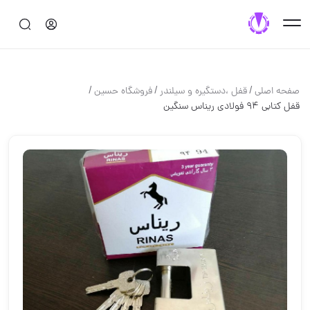
/
/
/
صفحه اصلی
قفل ،دستگيره و سيلندر
فروشگاه حسین
قفل کتابی 94 فولادی ریناس سنگین