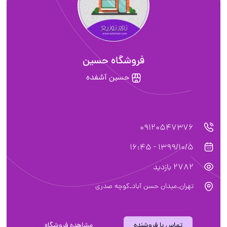
فروشگاه حسین
حسین آسُفده
09120547376
1399/10/5 - 16:45
2782 بازدید
تهران_میدان حسن آباد_کوچه صدری
تماس با فروشنده
مشاهده فروشگاه