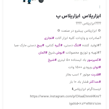
️️️️ابزارپلاس ️️️️ ابزارپلاس پ
?️?️?️?️ابزارپلاس ?️?️?️?️
⚙ ابزارپلاس پیشرو در صنعت ⚙
?صادرات و واردات کلیه ابزار آلات
#نجاری
?#تولید کننده
#تنگ
دستی،
#گیره
کتابی،
#پیچ
دستی مارک صبا
?#تهیه و توزیع محصولات
#بوش
,شپخ
#آلمان
#کمپرسور
باد ایستاده 50 لیتری
#شپخ
#توان
ورودی 1500 وات
#قدرت
موتور 2 اسب بخار
#حداکثر
فشار باد 10 بار
اینستاگرام ابزارپلاس⬇️
https://www.instagram.com/p/CHaaEhmnHKm/?
igshid=6z3nfhh7icim