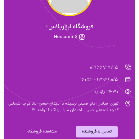
فروشگاه ابزارپلاس+
$.Hosseini
02166719125
1399/10/5 - 16:52
2430 بازدید
تهران خیابان امام خمینی نرسیده به میدان حسن آباد کوچه شجاعی
کوچه فتحعلی خانی ساختمان مارال پلاک 16 واحد 3
تماس با فروشنده
مشاهده فروشگاه