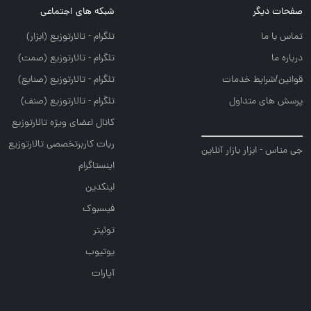
صفحات دیگر
شبکه های اجتماعی
تماس با ما
تلگرام - تالارتوزيع (ابزار)
درباره ما
تلگرام - تالارتوزيع (صمت)
قوانین/شرایط خدمات
تلگرام - تالارتوزيع (صنايع)
پرسش های متداول
تلگرام - تالارتوزیع (صنف)
کانال اعضای ویژه تالارتوزیع
ربات کاربرتخصصی تالارتوزیع
جی متاس - ابزار بازار آنلاین
اینستاگرام
لینکدین
فیسبوک
توئیتر
یوتیوب
آپارات