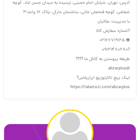
آدرس: تهران، خیابان امام خمینی، نرسیده به میدان حسن اباد، کوچه
شجاعی، کوچه فتحعلی خانی، ساختمان مارال، پلاک ۱۶ واحد۳
با مدیریت: جلالیان
?شماره سفارش کالا
☎️ 02166719125
?09121470280
طریقه پیوستن به کانال ما ????
@abzarplus
لینک پیچ تالارتوزیع ابزارپلاس?
https://talartozi.com/abzarplus