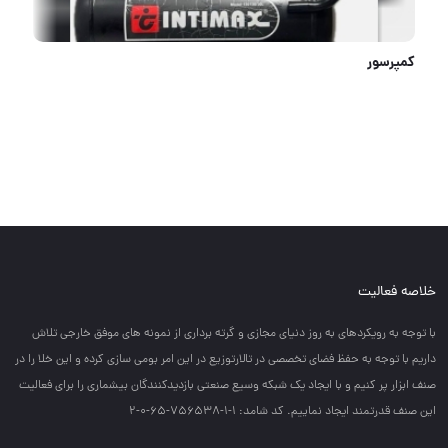
انبر جوش تنسو تعداد در کارتن : .. عدد به صورت خرده هم امکان پذیر هست 🟧لینک کانال روبیکا:🟧 https://r
خلاصه فعالیت
با توجه به رويكردهاي به روز دنياي مجازي و گرته برداري از نمونه هاي موفق خارجي تلاش
داريم با توجه به حفظ فضاي تخصصي در تالارتوزيع در اين امر بومي سازي كرده و اين خلا را در
صنف ابزار پر كنيم و با ايجاد يك شبكه وسيع صنعتي بازديدكنندگان بيشماري را براي فعاليت
اين صنف قدرتمند ايجاد نماييم. کد شامد: 1-1-756538-65-0-2