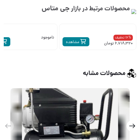
جی متاس
محصولات مرتبط در بازار
ناموجود
16% تخفیف
مشاهده
م
6,718,320 تومان
محصولات مشابه