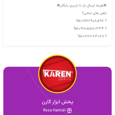
❌هزینه ارسال بار تا باربری رایگان❌
تلفن های تماس?
? Tel:09122908597
? Tel:09905580344
? Tel:02166740711
پخش ابزار کارن
Reza Hamidi