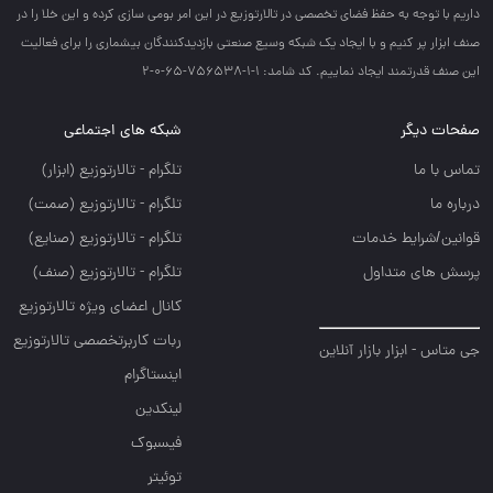
داريم با توجه به حفظ فضاي تخصصي در تالارتوزيع در اين امر بومي سازي كرده و اين خلا را در
صنف ابزار پر كنيم و با ايجاد يك شبكه وسيع صنعتي بازديدكنندگان بيشماري را براي فعاليت
اين صنف قدرتمند ايجاد نماييم. کد شامد: 1-1-756538-65-0-2
صفحات دیگر
شبکه های اجتماعی
تماس با ما
تلگرام - تالارتوزيع (ابزار)
درباره ما
تلگرام - تالارتوزيع (صمت)
قوانین/شرایط خدمات
تلگرام - تالارتوزيع (صنايع)
پرسش های متداول
تلگرام - تالارتوزیع (صنف)
کانال اعضای ویژه تالارتوزیع
ربات کاربرتخصصی تالارتوزیع
جی متاس - ابزار بازار آنلاین
اینستاگرام
لینکدین
فیسبوک
توئیتر