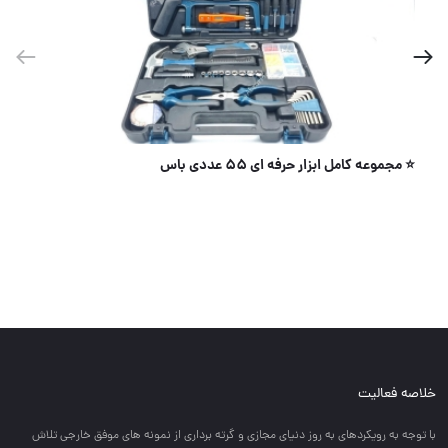
جعبه بکس 40 پارچه آیوا
خلاصه فعالیت
با توجه به رويكردهاي به روز دنياي مجازي و گرته برداري از نمونه هاي موفق خارجي تلاش