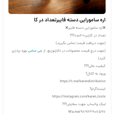
اره سامورایی دسته فایبرتعداد در کا
❌اره سامورایی دسته فایبر❌
تعداد در کارتن:60عدد???
(جهت دریافت قیمت تماس بگیرید)
(جهت درج قیمت محصولات در تالارتوزیع، از
جی متاس
بهره برداری
کنید)
کیفیت عالی???
ورود به کانال?
https://t.me/karendistribution
اینستاگرام?
https://instagram.com/karen_tools
لینک واتساپ جهت سفارش???
Wa.me/989122908597