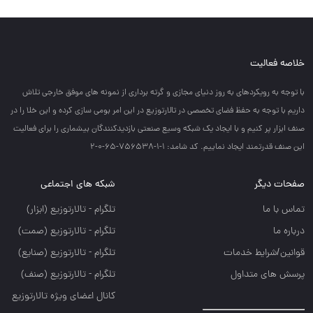
خلاصه فعالیت
با توجه به رويكردهاي به روز دنياي مجازي و گرته برداري از نمونه هاي موفق خارجي تلاش
داريم با توجه به حفظ فضاي تخصصي در تالارتوزيع در اين امر بومي سازي كرده و اين خلا را در
صنف ابزار پر كنيم و با ايجاد يك شبكه وسيع صنعتي بازديدكنندگان بيشماري را براي فعاليت
اين صنف قدرتمند ايجاد نماييم. کد شامد: 1-1-756538-65-0-2
صفحات دیگر
شبکه های اجتماعی
تماس با ما
تلگرام - تالارتوزيع (ابزار)
درباره ما
تلگرام - تالارتوزيع (صمت)
قوانین/شرایط خدمات
تلگرام - تالارتوزيع (صنايع)
پرسش های متداول
تلگرام - تالارتوزیع (صنف)
کانال اعضای ویژه تالارتوزیع