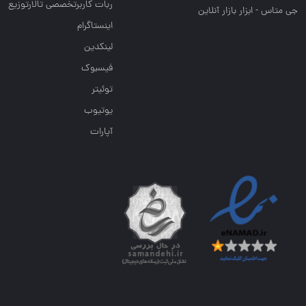
ربات کاربرتخصصی تالارتوزیع
جی متاس - ابزار بازار آنلاین
اینستاگرام
لینکدین
فیسبوک
توئیتر
یوتیوب
آپارات