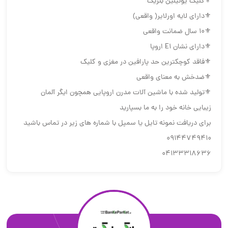
⚜️کلیک یونیلین بلژیک
⚜️دارای لایه اورلایر( واقعی)
⚜️۱۰ سال ضمانت واقعی
⚜️دارای نشان E1 اروپا
⚜️فاقد کوچکترین حد پارافین در مغزی و کلیک
⚜️ضدخش به معنای واقعی
⚜️تولید شده با ماشین آلات مدرن اروپایی همچون ایگر آلمان
زیبایی خانه خود را به ما بسپارید
برای دریافت نمونه تایل یا سمپل با شماره های زیر در تماس باشید
09144749410
04133318636