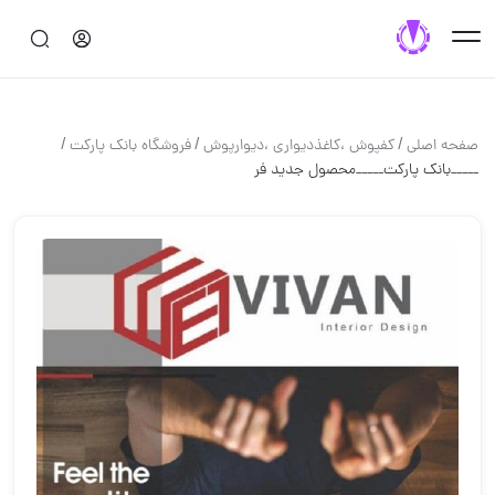
/
/
/
صفحه اصلی
کفپوش ،کاغذدیواری ،دیوارپوش
فروشگاه بانک پارکت
_____بانک پارکت_____محصول جدید فر