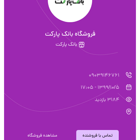
فروشگاه بانک پارکت
بانک پارکت
09039146761
1399/10/5 - 17:05
3184 بازدید
تماس با فروشنده
مشاهده فروشگاه