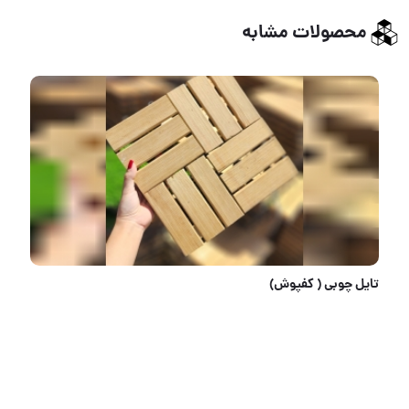
محصولات مشابه
تایل چوبی ( کفپوش)