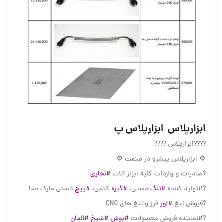
️️️️ابزارپلاس ️️️️ ابزارپلاس پ
?️?️?️?️ابزارپلاس ?️?️?️?️
⚙ ابزارپلاس پیشرو در صنعت ⚙
?صادرات و واردات کلیه ابزار آلات
#نجاری
?#تولید کننده
#تنگ
دستی،
#گیره
کتابی،
#پیچ
دستی مارک صبا
?فروش تیغ
#اور
فرز و تیغ های CNC
?#نماینده فروش محصولات
#بوش
#شپخ
#آلمان