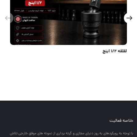
پیچ گوشتی ۷ عددی کریستالی ارگ با کیفیت
خلاصه فعالیت
با توجه به رويكردهاي به روز دنياي مجازي و گرته برداري از نمونه هاي موفق خارجي تلاش