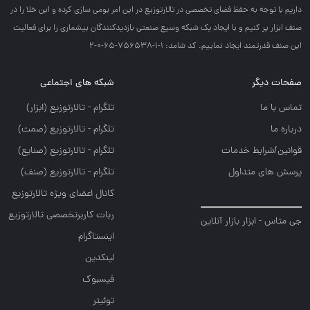
داريم با توجه به حفظ فضاي تخصصي در تالارتوزيع در اين امر بومي سازي كرده و اين خلا را در
صنف ابزار پر كنيم و با ايجاد يك شبكه وسيع صنعتي بازديدكنندگان بيشماري را براي فعاليت
اين صنف قدرتمند ايجاد نماييم. کد شامد: 1-1-756538-65-0-2
صفحات دیگر
شبکه های اجتماعی
تماس با ما
تلگرام - تالارتوزيع (ابزار)
درباره ما
تلگرام - تالارتوزيع (صمت)
قوانین/شرایط خدمات
تلگرام - تالارتوزيع (صنايع)
پرسش های متداول
تلگرام - تالارتوزیع (صنف)
کانال اعضای ویژه تالارتوزیع
ربات کاربرتخصصی تالارتوزیع
جی متاس - ابزار بازار آنلاین
اینستاگرام
لینکدین
فیسبوک
توئیتر