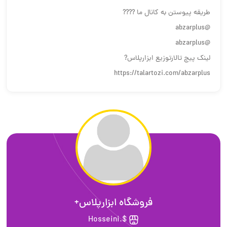
طریقه پیوستن به کانال ما ????
@abzarplus
@abzarplus
لینک پیچ تالارتوزیع ابزارپلاس?
https://talartozi.com/abzarplus
فروشگاه ابزارپلاس+
$.Hosseini