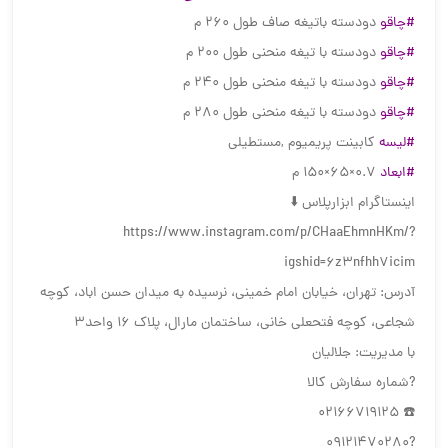
#چاقو
دودسته باتیغه صاف طول 260 م
#چاقو
دودسته با تیغه منحنی طول 200 م
#چاقو
دودسته با تیغه منحنی طول 240 م
#چاقو
دودسته با تیغه منحنی طول 280 م
#لیسه
کابینت پریمیوم ,مستطیلی
#ابعاد
0.7×65×150 م
اینستاگرام ابزارپلاس ⬇️
https://www.instagram.com/p/CHaaEhmnHKm/?
igshid=6z3nfhh7icim
آدرس: تهران، خیابان امام خمینی، نرسیده به میدان حسن اباد، کوچه
شجاعی، کوچه فتحعلی خانی، ساختمان مارال، پلاک ۱۶ واحد۳
با مدیریت: جلالیان
?شماره سفارش کالا
☎️ 02166719125
?09121470280