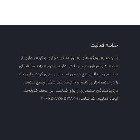
خلاصه فعالیت
با توجه به رويكردهاي به روز دنياي مجازي و گرته برداري از
نمونه هاي موفق خارجي تلاش داريم با توجه به حفظ فضاي
تخصصي در تالارتوزيع در اين امر بومي سازي كرده و اين خلا
را در صنف ابزار پر كنيم و با ايجاد يك شبكه وسيع صنعتي
بازديدكنندگان بيشماري را براي فعاليت اين صنف قدرتمند
ايجاد نماييم. کد شامد: 1-1-756538-65-0-2