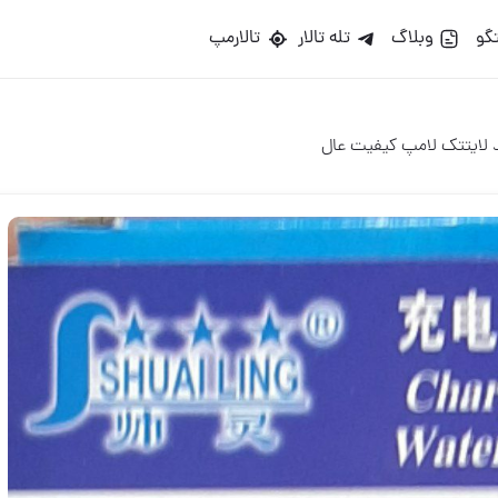
گو
وبلاگ
تله تالار
تالارمپ
 لایتتک لامپ کیفیت عال