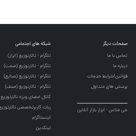
صفحات دیگر
شبکه های اجتماعی
تماس با ما
تلگرام - تالارتوزيع (ابزار)
درباره ما
تلگرام - تالارتوزيع (صمت)
قوانین/شرایط خدمات
تلگرام - تالارتوزيع (صنايع)
پرسش های متداول
تلگرام - تالارتوزیع (صنف)
کانال اعضای ویژه تالارتوزیع
ربات کاربرتخصصی تالارتوزیع
جی متاس - ابزار بازار آنلاین
اینستاگرام
لینکدین