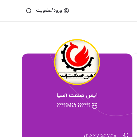
ورود/عضویت
ایمن صنعت آسیا
?????? Ꮇ?ℎ?????
02166755750