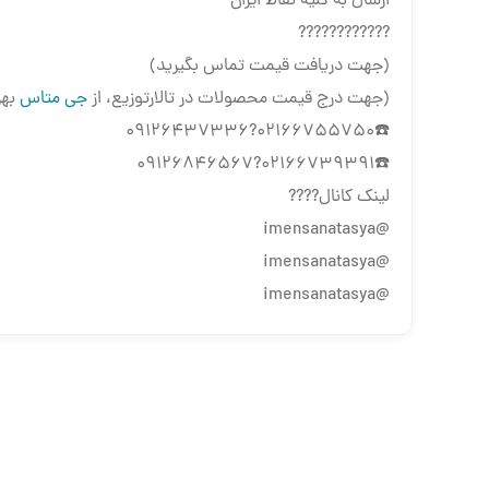
ارسال به کلیه نقاط ایران
????????????
(جهت دریافت قیمت تماس بگیرید)
(جهت درج قیمت محصولات در تالارتوزیع، از
جی متاس
بهر
☎️02166755750?09126437336
☎️02166739391?09126846567
لینک کانال????
@imensanatasya
@imensanatasya
@imensanatasya