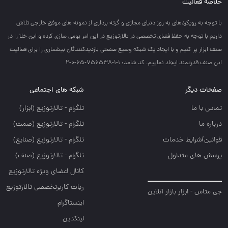
خلاصه فعالیت
با توجه به رويكردهاي به روز دنياي مجازي و گرته برداري از نمونه هاي موفق خارجي تلاش
داريم با توجه به حفظ فضاي تخصصي در تالارتوزيع در اين امر بومي سازي كرده و اين خلا را در
صنف ابزار پر كنيم و با ايجاد يك شبكه وسيع صنعتي بازديدكنندگان بيشماري را براي فعاليت
اين صنف قدرتمند ايجاد نماييم. کد شامد: 1-1-756538-65-0-2
صفحات دیگر
شبکه های اجتماعی
تماس با ما
تلگرام - تالارتوزيع (ابزار)
درباره ما
تلگرام - تالارتوزيع (صمت)
قوانین/شرایط خدمات
تلگرام - تالارتوزيع (صنايع)
پرسش های متداول
تلگرام - تالارتوزیع (صنف)
کانال اعضای ویژه تالارتوزیع
ربات کاربرتخصصی تالارتوزیع
جی متاس - ابزار بازار آنلاین
اینستاگرام
لینکدین