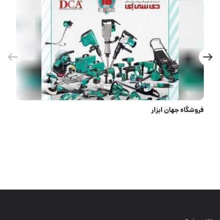
کیت ۳ عددی آمازون