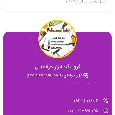
ارسال به سراسر ایران ? ? ? ?
فروشگاه ابزار حرفه ایی
ابزار حرفه‌ای (Professional Tools)
09122600952
1399/10/5 - 20:21