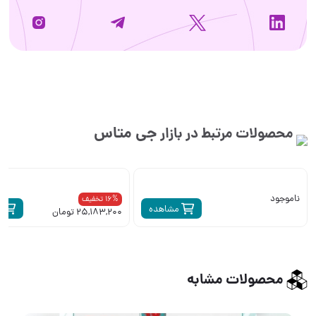
جی متاس
محصولات مرتبط در بازار
ناموجود
16% تخفیف
مشاهده
م
25,183,200 تومان
محصولات مشابه