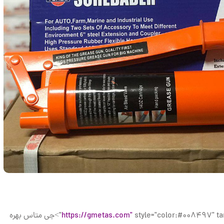
5 - 23:02
2601 بازدید
خیابان
٣٩/١ https://t.me/yaragtakmaleki
تماس ب
سایر محصول
https://gmetas.com"
style="color:#008497" target="_blank">جی متاس بهره