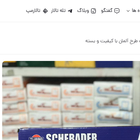
گو
وبلاگ
تله تالار
تالارمپ
یت و بسته
61316