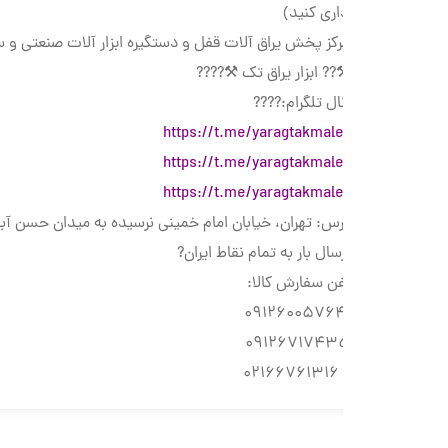
اری کنید)
رکز پخش یراق آلات قفل و دستگیره ابزار آلات صنعتی و ساختمانی
? ابزار یراق تک ⚒????
ال تلگرام:????
https://t.me/yaragtakmale
https://t.me/yaragtakmale
https://t.me/yaragtakmale
س: تهران، خیابان امام خمینی نرسیده به میدان حسن آباد، کوچه شجاعی، پلا
سال بار به تمام نقاط ایران?
ن سفارش کالا:
☎️ 