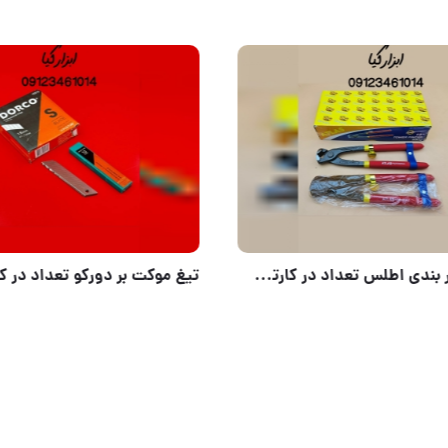
گاز آرماتور بندی اطلس تعداد در کارتن : .. عدد به صورت خرده هم امکان پذیر هست 🟧لینک کانال روبیکا:🟧 h