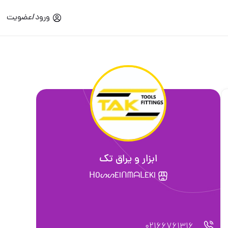
ورود/عضویت
ابزار و یراق تك
ᕼOᔕᔕEIᑎᗰᗩᒪEKI
021667