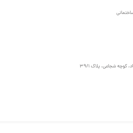
ک ۳۹/۱