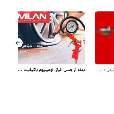
تیغ موکت بر دورکو تعداد در کارتن : .. عدد به صورت خرده هم امکان پذیر هست 🟧لینک کانال روبیکا:🟧 https