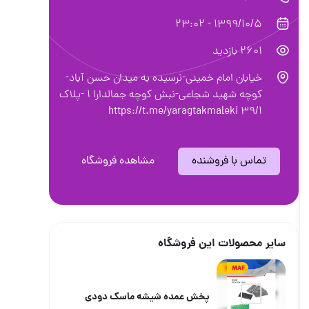
1399/10/
 امام خمینی-نرسیده به میدان حسن آباد-
كوچه شهید شجاعی-نبش كوچه جمالدارا ١ -پلاك
ا فروشنده
مشاهده فروشگاه
ات این فروشگاه
پخش عمده شیشه ماسک دودی