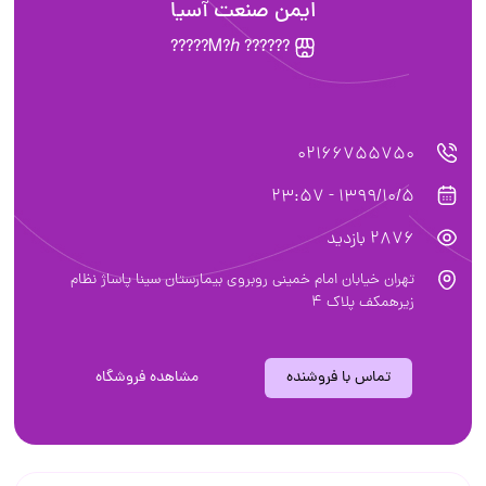
ایمن صنعت آسیا
?????? Ꮇ?ℎ?????
02166755750
1399/10/5 - 23:57
2876 بازدید
تهران خیابان امام خمینی روبروی بیمارستان سینا پاساژ نظام
زیرهمکف پلاک 4
تماس با فروشنده
مشاهده فروشگاه