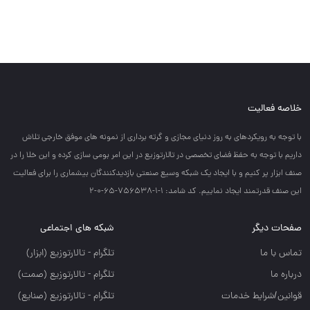
خلاصه فعالیت
با توجه به رويكردهاي به روز دنياي مجازي و گرته برداري از نمونه هاي موفق خارجي تلاش
داريم با توجه به حفظ فضاي تخصصي در تالارتوزيع در اين امر بومي سازي كرده و اين خلا را در
صنف ابزار پر كنيم و با ايجاد يك شبكه وسيع صنعتي بازديدكنندگان بيشماري را براي فعاليت
اين صنف قدرتمند ايجاد نماييم. کد شامد: 1-1-756538-65-0-2
صفحات دیگر
شبکه های اجتماعی
تماس با ما
تلگرام - تالارتوزيع (ابزار)
درباره ما
تلگرام - تالارتوزيع (صمت)
قوانین/شرایط خدمات
تلگرام - تالارتوزيع (صنايع)