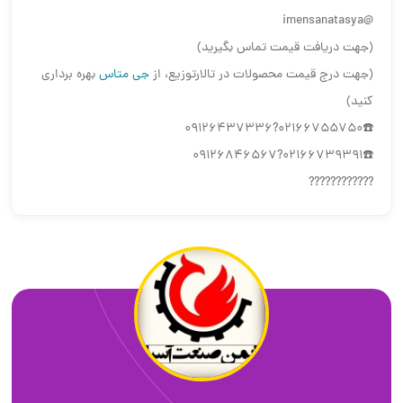
@imensanatasya
(جهت دریافت قیمت تماس بگیرید)
(جهت درج قیمت محصولات در تالارتوزیع، از
جی متاس
بهره برداری
کنید)
☎️02166755750?09126437336
☎️02166739391?09126846567
????????????