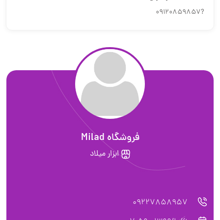
?09120859857
فروشگاه Milad
ابزار میلاد
09227858957