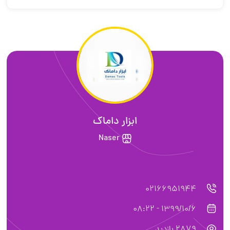
ابزار داماک
Naser
02166951944
1399/10/6 - 08:22
2879 بازدید