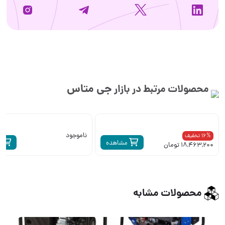
جی متاس
محصولات مرتبط در بازار
ناموجود
16% تخفیف
مشاهده
م
18,463,200 تومان
محصولات مشابه