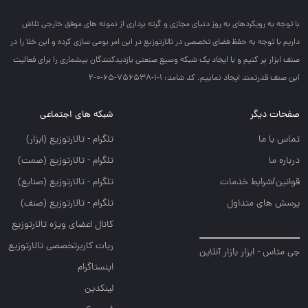
با توجه به رويكردهاي به روز دنياي مجازي و گرته برداري از نمونه هاي موفق خارجي تلاش
داريم با توجه به حفظ فضاي تخصصي در تالارتوزيع در اين امر بومي سازي كرده و اين خلا را در
صنف ابزار پر كنيم و با ايجاد يك شبكه وسيع صنعتي بازديدكنندگان بيشماري را براي فعاليت
اين صنف قدرتمند ايجاد نماييم. کد شامد: 1-1-756538-65-0-2
صفحات دیگر
شبکه های اجتماعی
تماس با ما
تلگرام - تالارتوزيع (ابزار)
درباره ما
تلگرام - تالارتوزيع (صمت)
قوانین/شرایط خدمات
تلگرام - تالارتوزيع (صنايع)
پرسش های متداول
تلگرام - تالارتوزیع (صنف)
کانال اعضای ویژه تالارتوزیع
ربات کاربرتخصصی تالارتوزیع
جی متاس - ابزار بازار آنلاین
اینستاگرام
لینکدین