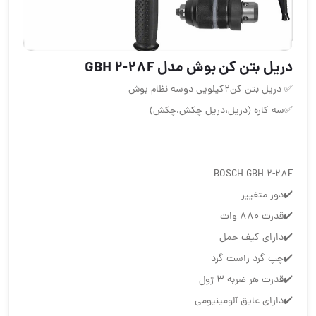
دریل بتن کن بوش مدل GBH 2-28F
✅ دریل بتن کن۲کیلویی دوسه نظام بوش
✅سه کاره (دریل،دریل چکش،چکش)
BOSCH GBH 2-28F
✔️دور متغییر
✔️قدرت ۸۸۰ وات
✔️دارای کیف حمل
✔️چپ گرد راست گرد
✔️قدرت هر ضربه ۳ ژول
✔️دارای عایق آلومینیومی