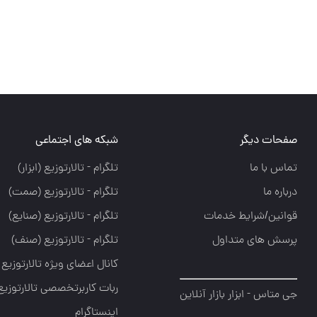
صفحات دیگر
شبکه های اجتماعی
تماس با ما
تلگرام - تالارتوزيع (ابزار)
درباره ما
تلگرام - تالارتوزيع (صمت)
قوانین/شرایط خدمات
تلگرام - تالارتوزيع (صنايع)
پرسش های متداول
تلگرام - تالارتوزیع (صنف)
کانال اعضای ویژه تالارتوزیع
ربات کاربرتخصصی تالارتوزیع
جی متاس - ابزار بازار آنلاین
اینستاگرام