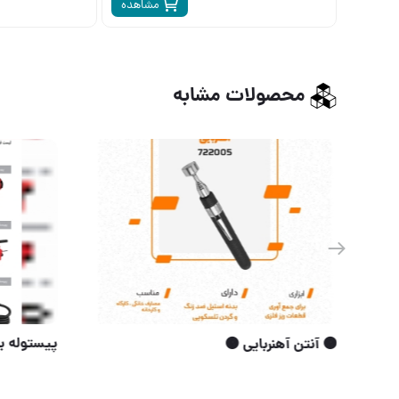
مشاهده
محصولات مشابه
⭐️دریل شارژی مارک برجسته چکشی طرح ماکیتا
🟠 آنتن آهنرب