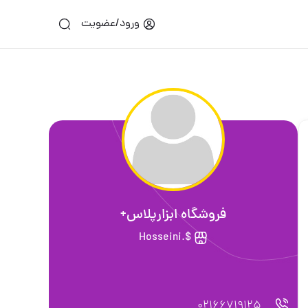
ورود/عضویت
فروشگاه ابزارپلاس+
$.Hosseini
02166719125