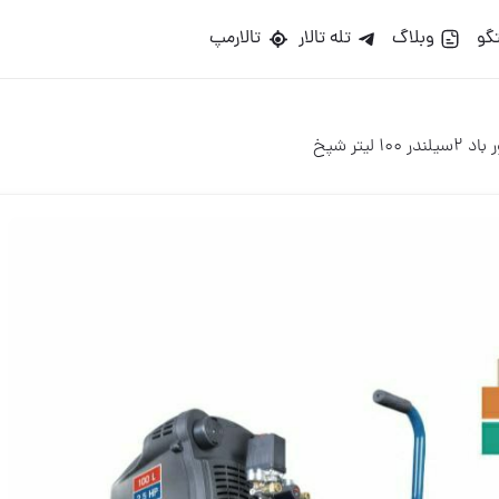
گو
وبلاگ
تله تالار
تالارمپ
 100 لیتر شپخ