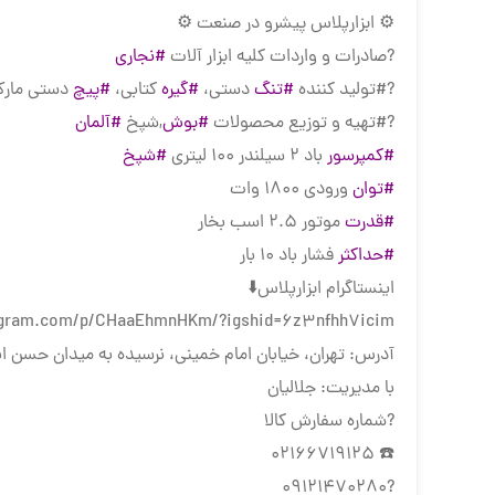
⚙ ابزارپلاس پیشرو در صنعت ⚙
?صادرات و واردات کلیه ابزار آلات
#نجاری
?#تولید کننده
#تنگ
دستی،
#گیره
کتابی،
#پیچ
دستی مارک
?#تهیه و توزیع محصولات
#بوش
,شپخ
#آلمان
#کمپرسور
باد 2 سیلندر 100 لیتری
#شپخ
#توان
ورودی 1800 وات
#قدرت
موتور 2.5 اسب بخار
#حداکثر
فشار باد 10 بار
اینستاگرام ابزارپلاس⬇️
agram.com/p/CHaaEhmnHKm/?igshid=6z3nfhh7icim
آدرس: تهران، خیابان امام خمینی، نرسیده به میدان حسن اباد،
با مدیریت: جلالیان
?شماره سفارش کالا
☎️ 02166719125
?09121470280