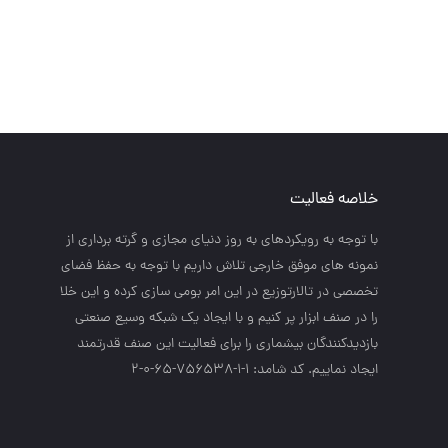
خلاصه فعالیت
با توجه به رويكردهاي به روز دنياي مجازي و گرته برداري از
نمونه هاي موفق خارجي تلاش داريم با توجه به حفظ فضاي
تخصصي در تالارتوزيع در اين امر بومي سازي كرده و اين خلا
را در صنف ابزار پر كنيم و با ايجاد يك شبكه وسيع صنعتي
بازديدكنندگان بيشماري را براي فعاليت اين صنف قدرتمند
ايجاد نماييم. کد شامد: 1-1-756538-65-0-2