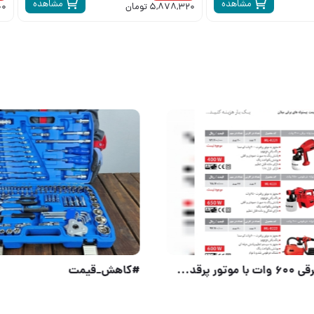
مشاهده
مشاهده
5,878,320 تومان
200
ایی 🟠