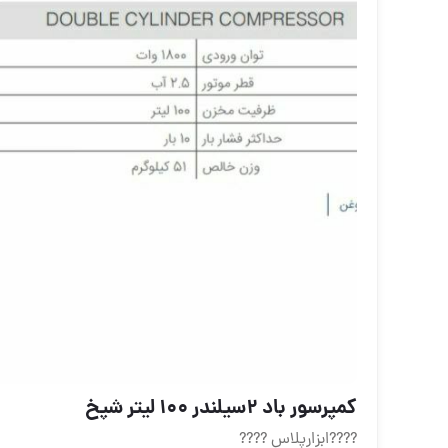
کمپرسور باد 2سیلندر 100 لیتر شپخ
?️?️?️?️ابزارپلاس ?️?️?️?️