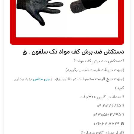
دستکش ضد برش کف مواد ️تک سلفون ، ق
?دستکش ضد برش کف مواد ?
(جهت دریافت قیمت تماس بگیرید)
(جهت درج قیمت محصولات در تالارتوزیع، از
جی متاس
بهره برداری
کنید)
? تعداد در کارتن ۳۰۰جفت
? 09120176815
? 09305162745
☎️ 02166717729
?ابزار ویراق آلات شهبازی?