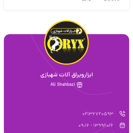
ابزارویراق آلات شهبازی
Ali Shahbazi
02136720593
1399/10/6 - 09:16