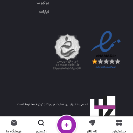
یوتیوب
آپارات
تمامی حقوق این سایت برای تالارتوزیع محفوظ است.
پیشخوان
تله تالار
اکسپلور
فروشگاه ها