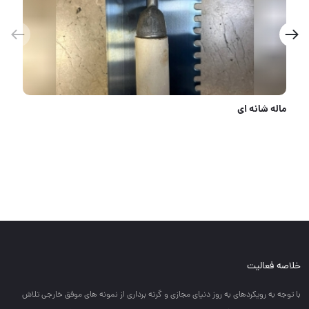
هوالرزاق
خلاصه فعالیت
با توجه به رويكردهاي به روز دنياي مجازي و گرته برداري از نمونه هاي موفق خارجي تلاش