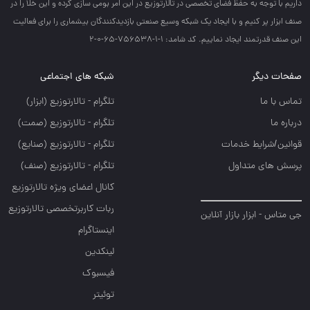
داريم با توجه به حفظ فضاي تخصصي در تالارتوزيع در اين امر بومي سازي كرده و اين خلا را در
صنف ابزار پر كنيم و با ايجاد يك شبكه وسيع صنعتي بازديدكنندگان بيشماري را براي فعاليت
اين صنف قدرتمند ايجاد نماييم. کد شامد: 1-1-756538-65-0-2
صفحات دیگر
شبکه های اجتماعی
تماس با ما
تلگرام - تالارتوزيع (ابزار)
درباره ما
تلگرام - تالارتوزيع (صمت)
قوانین/شرایط خدمات
تلگرام - تالارتوزيع (صنايع)
پرسش های متداول
تلگرام - تالارتوزیع (صنف)
کانال اعضای ویژه تالارتوزیع
ربات کاربرتخصصی تالارتوزیع
جی متاس - ابزار بازار آنلاین
اینستاگرام
لینکدین
فیسبوک
توئیتر