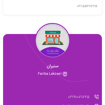
021-55211725
سنبران
Fariba Lakzaei
02191071725