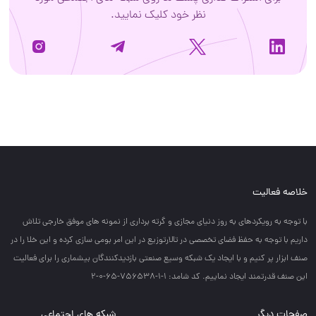
نظر خود کلیک نمایید.
خلاصه فعالیت
با توجه به رويكردهاي به روز دنياي مجازي و گرته برداري از نمونه هاي موفق خارجي تلاش
داريم با توجه به حفظ فضاي تخصصي در تالارتوزيع در اين امر بومي سازي كرده و اين خلا را در
صنف ابزار پر كنيم و با ايجاد يك شبكه وسيع صنعتي بازديدكنندگان بيشماري را براي فعاليت
اين صنف قدرتمند ايجاد نماييم. کد شامد: 1-1-756538-65-0-2
صفحات دیگر
شبکه های اجتماعی