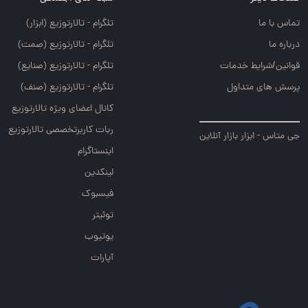
تماس با ما
تلگرام - تالارتوزيع (ابزار)
درباره ما
تلگرام - تالارتوزيع (صمت)
قوانین/شرایط خدمات
تلگرام - تالارتوزيع (صنايع)
پرسش های متداول
تلگرام - تالارتوزیع (صنف)
کانال اعضای ویژه تالارتوزیع
ربات کاربرتخصصی تالارتوزیع
جی متاس - ابزار بازار آنلاین
اینستاگرام
لینکدین
فیسبوک
توئیتر
یوتیوب
آپارات