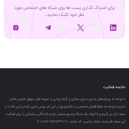
برای اشتراک گذاری پست ها روی شبکه های اجتماعی مورد
نظر خود کلیک نمایید.
خلاصه فعالیت
با توجه به رويكردهاي به روز دنياي مجازي و گرته برداري از نمونه هاي موفق خارجي تلاش
داريم با توجه به حفظ فضاي تخصصي در تالارتوزيع در اين امر بومي سازي كرده و اين خلا را در
صنف ابزار پر كنيم و با ايجاد يك شبكه وسيع صنعتي بازديدكنندگان بيشماري را براي فعاليت
اين صنف قدرتمند ايجاد نماييم. کد شامد: 1-1-756538-65-0-2