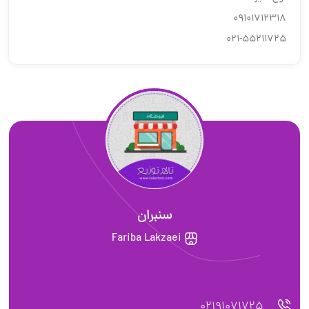
09101712318
021-55211725
سنبران
Fariba Lakzaei
02191071725