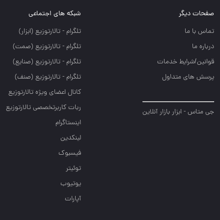
صفحات دیگر
شبکه های اجتماعی
تماس با ما
تلگرام - تالارتوزيع (ابزار)
درباره ما
تلگرام - تالارتوزيع (صمت)
قوانین/شرایط خدمات
تلگرام - تالارتوزيع (صنايع)
پرسش های متداول
تلگرام - تالارتوزیع (صنف)
کانال اعضای ویژه تالارتوزیع
ربات کاربرتخصصی تالارتوزیع
جی متاس - ابزار بازار آنلاین
اینستاگرام
لینکدین
فیسبوک
توئیتر
یوتیوب
آپارات