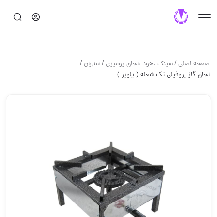
/
/
/
صفحه اصلی
سینک ،هود ،اجاق رومیزی
سنبران
اجاق گاز پروفیلی تک شعله ( پلوپز )