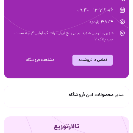
1399/10/6 - 09:40
3824 بازدید
شهرری-اتوبان شهید رجایی- خ ایران ترانسکو-اولین کوچه سمت
چپ پلاک 7
تماس با فروشنده
مشاهده فروشگاه
سایر محصولات این فروشگاه
تالارتوزیع