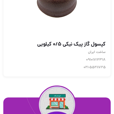
کپسول گاز پیک نیکی 0/5 کیلویی
ساخت ایران
09101712318
021-55211725