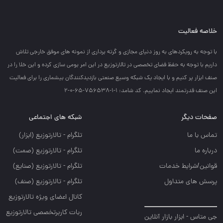
خلاصه فعالیت
با توجه به رويكردهاي به روز دنياي مجازي و گرته برداري از نمونه هاي موفق خارجي تلاش
داريم با توجه به حفظ فضاي تخصصي در تالارتوزيع در اين امر بومي سازي كرده و اين خلا را در
صنف ابزار پر كنيم و با ايجاد يك شبكه وسيع صنعتي بازديدكنندگان بيشماري را براي فعاليت
اين صنف قدرتمند ايجاد نماييم. کد شامد: 1-1-756538-65-0-2
صفحات دیگر
شبکه های اجتماعی
تماس با ما
تلگرام - تالارتوزيع (ابزار)
درباره ما
تلگرام - تالارتوزيع (صمت)
قوانین/شرایط خدمات
تلگرام - تالارتوزيع (صنايع)
پرسش های متداول
تلگرام - تالارتوزیع (صنف)
کانال اعضای ویژه تالارتوزیع
ربات کاربرتخصصی تالارتوزیع
جی متاس - ابزار بازار آنلاین