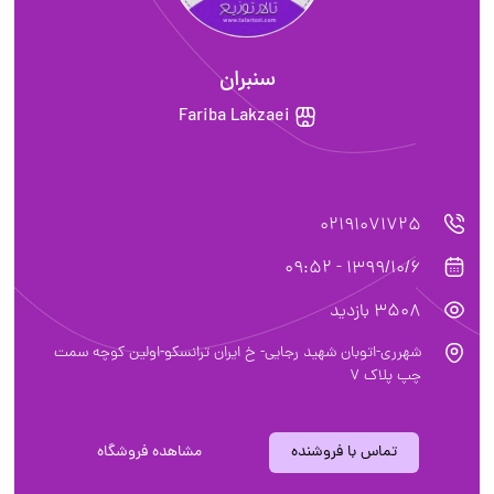
سنبران
Fariba Lakzaei
02191071725
1399/10/6 - 09:52
3508 بازدید
شهرری-اتوبان شهید رجایی- خ ایران ترانسکو-اولین کوچه سمت
چپ پلاک 7
تماس با فروشنده
مشاهده فروشگاه