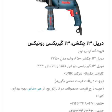
دریل ۱۳ چکشی،۱۳ گیربکسی رونیکس
فروشگاه ارمان تولز
دریل 13 چکشی 850 وات مدل 2250
دریل 13 گیر بکسی دو دور 1050 وات مدل 2221
گارانتی یکساله شرکت RONIX
(جهت دریافت قیمت تماس بگیرید)
(جهت درج قیمت محصولات در تالارتوزیع، از
جی متاس
بهره برداری
کنید)
♦️تلفن: 02166348067
♦️تلفن: 02166347643