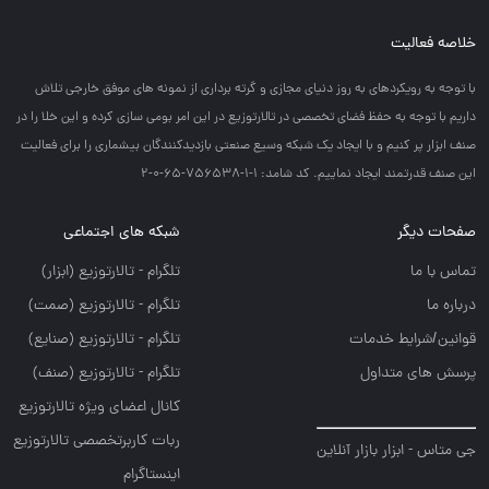
خلاصه فعالیت
با توجه به رويكردهاي به روز دنياي مجازي و گرته برداري از نمونه هاي موفق خارجي تلاش
داريم با توجه به حفظ فضاي تخصصي در تالارتوزيع در اين امر بومي سازي كرده و اين خلا را در
صنف ابزار پر كنيم و با ايجاد يك شبكه وسيع صنعتي بازديدكنندگان بيشماري را براي فعاليت
اين صنف قدرتمند ايجاد نماييم. کد شامد: 1-1-756538-65-0-2
صفحات دیگر
شبکه های اجتماعی
تماس با ما
تلگرام - تالارتوزيع (ابزار)
درباره ما
تلگرام - تالارتوزيع (صمت)
قوانین/شرایط خدمات
تلگرام - تالارتوزيع (صنايع)
پرسش های متداول
تلگرام - تالارتوزیع (صنف)
کانال اعضای ویژه تالارتوزیع
ربات کاربرتخصصی تالارتوزیع
جی متاس - ابزار بازار آنلاین
اینستاگرام