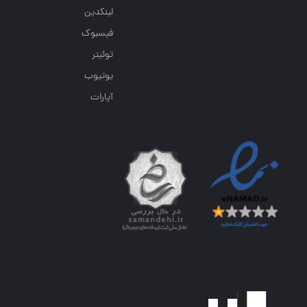
لینکدین
فیسبوک
توئیتر
یوتیوب
آپارات