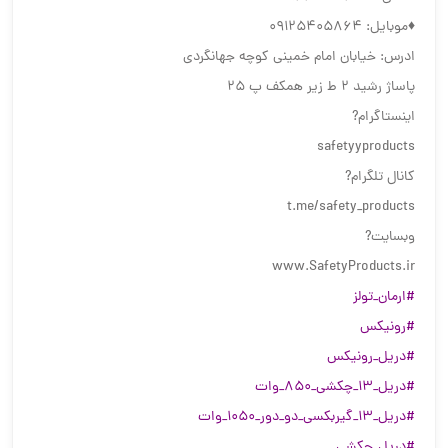
♦️موبایل: 09125405864
ادرس: خیابان امام خمینی کوچه جهانگردی
پاساژ رشید 2 ط زیر همکف پ 25
اینستاگرام?
safetyyproducts
کانال تلگرام?
t.me/safety_products
وبسایت?
www.SafetyProducts.ir
#ارمان_تولز
#رونیکس
#دریل_رونیکس
#دریل_13_چکشی_850_وات
#دریل_13_گیربکسی_دو_دور_1050_وات
#دریل_چکشی