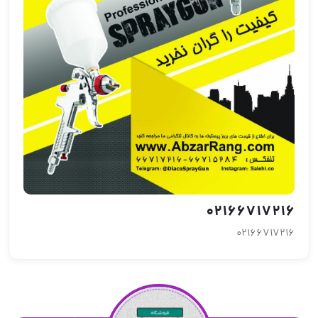
02166717216
02166717216