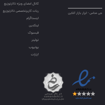
کانال اعضای ویژه تالارتوزیع
ربات کاربرتخصصی تالارتوزیع
جی متاس - ابزار بازار آنلاین
اینستاگرام
لینکدین
فیسبوک
توئیتر
یوتیوب
آپارات