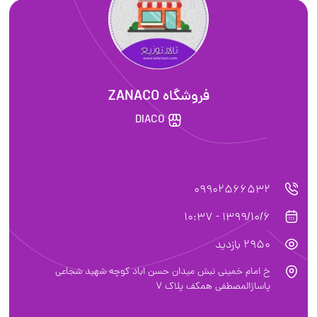
فروشگاه ZANACO
DIACO
09902566532
1399/10/6 - 10:37
2950 بازدید
خ امام خمینی نبش میدان حسن اباد کوچه شهید شجاعی
پاساژالمصطفی همکف پلاک 7