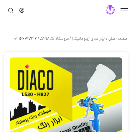
/
/
/
صفحه اصلی
ابزار بادي (پنوماتيك)
فروشگاه ZANACO
02166717216