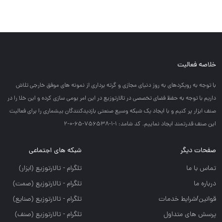
خلاصه فعالیت
با توجه به رويكردهاي به روز دنياي مجازي و گرته برداري از نمونه هاي موفق خارجي تلاش
داريم با توجه به حفظ فضاي تخصصي در تالارتوزيع در اين امر بومي سازي كرده و اين خلا را در
صنف ابزار پر كنيم و با ايجاد يك شبكه وسيع صنعتي بازديدكنندگان بيشماري را براي فعاليت
اين صنف قدرتمند ايجاد نماييم. کد شامد: 1-1-756538-65-0-2
صفحات دیگر
شبکه های اجتماعی
تماس با ما
تلگرام - تالارتوزيع (ابزار)
درباره ما
تلگرام - تالارتوزيع (صمت)
قوانین/شرایط خدمات
تلگرام - تالارتوزيع (صنايع)
پرسش های متداول
تلگرام - تالارتوزیع (صنف)