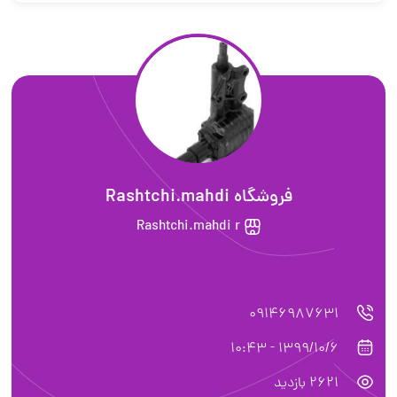
فروشگاه Rashtchi.mahdi
Rashtchi.mahdi r
0914698763
1399/10/6 - 10:4
262 بازدید