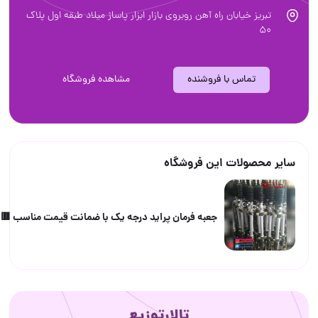
بریز خیابان راه آهن روبروی بازار ابزار پاساژ میلاد طبقه اول پلاک
5
تماس با فروشنده
مشاهده فروشگاه
محصولات این فروشگاه
جعبه فرمان پراید درجه یک با ضمانت قیمت مناسب 🟥🟥🟥🟥🟥🟥
تالارتوزیع