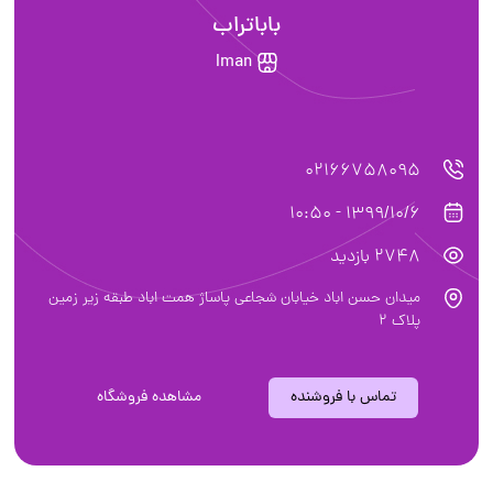
باباتراب
Iman
02166758095
1399/10/6 - 10:50
2748 بازدید
میدان حسن اباد خیابان شجاعی پاساژ همت اباد طبقه زیر زمین
پلاک ۲
تماس با فروشنده
مشاهده فروشگاه