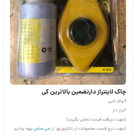
چاک لاینتراز دارتضمين بالاترين كي
?چاک لاین
?تراز دار
(جهت دریافت قیمت تماس بگیرید)
(جهت درج قیمت محصولات در تالارتوزیع، از
جی متاس
بهره برداری