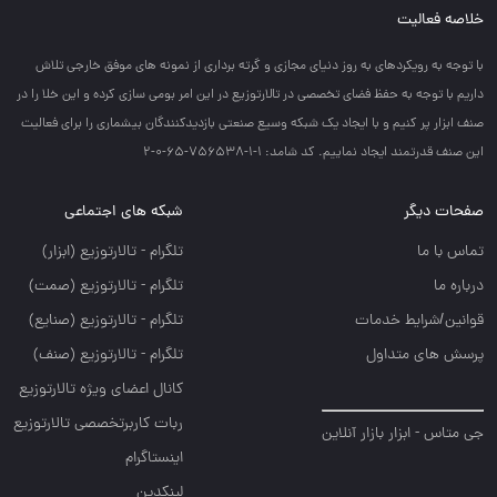
خلاصه فعالیت
با توجه به رويكردهاي به روز دنياي مجازي و گرته برداري از نمونه هاي موفق خارجي تلاش
داريم با توجه به حفظ فضاي تخصصي در تالارتوزيع در اين امر بومي سازي كرده و اين خلا را در
صنف ابزار پر كنيم و با ايجاد يك شبكه وسيع صنعتي بازديدكنندگان بيشماري را براي فعاليت
اين صنف قدرتمند ايجاد نماييم. کد شامد: 1-1-756538-65-0-2
صفحات دیگر
شبکه های اجتماعی
تماس با ما
تلگرام - تالارتوزيع (ابزار)
درباره ما
تلگرام - تالارتوزيع (صمت)
قوانین/شرایط خدمات
تلگرام - تالارتوزيع (صنايع)
پرسش های متداول
تلگرام - تالارتوزیع (صنف)
کانال اعضای ویژه تالارتوزیع
ربات کاربرتخصصی تالارتوزیع
جی متاس - ابزار بازار آنلاین
اینستاگرام
لینکدین