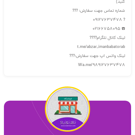
کنید)
شماره تماس جهت سفارش: ???
? 09127637478
☎️ 02166758095
لینک كانال تلگرام????
t.me/abzar_imanbabatorab
لينك واتس اپ جهت سفارش:???
Wa.me/989127637478