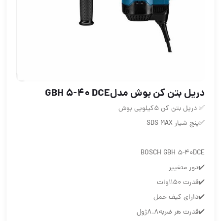
دریل بتن کن بوش مدلGBH 5-40 DCE
✅ دریل بتن کن 5کیلویی بوش
✅پنچ شیار SDS MAX
BOSCH GBH 5-40DCE
✔️دور متغییر
✔️قدرت ۱۱۵۰وات
✔️دارای کیف حمل
✔️قدرت هر ضربه۸.۸ژول