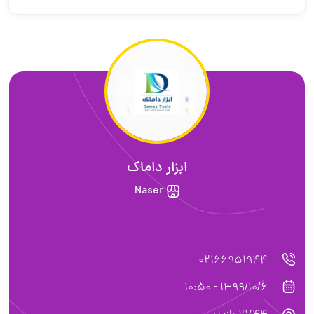
ابزار داماک
Naser
02166951944
1399/10/6 - 10:50