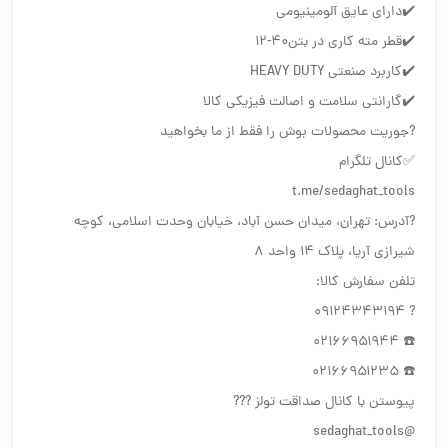
✔️دارای عایق آلومینیومی
✔️قطر مته کاری در بتن۴۰-۱۲
✔️کاربرد صنعتی HEAVY DUTY
✔️گارانتی سلامت و اصالت فیزیکی کالا
?جوریت محصولات بوش را فقط از ما بخواهید
✅کانال تلگرام
t.me/sedaghat_tools
?آدرس: تهران، میدان حسن آباد، خیابان وحدت اسلامی، کوچه
شیرازی آریا، پلاک ۱۴ واحد ۸
تلفن سفارش کالا:
? ۰۹۱۲۴۳۴۳۱۹۴
☎️ ۰۲۱۶۶۹۵۱۹۴۴
☎️ ۰۲۱۶۶۹۵۱۲۳۵
پیوستن با کانال صداقت تولز ???
@sedaghat_tools