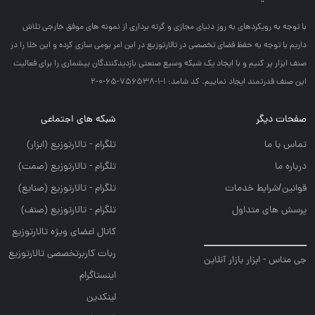
با توجه به رويكردهاي به روز دنياي مجازي و گرته برداري از نمونه هاي موفق خارجي تلاش
داريم با توجه به حفظ فضاي تخصصي در تالارتوزيع در اين امر بومي سازي كرده و اين خلا را در
صنف ابزار پر كنيم و با ايجاد يك شبكه وسيع صنعتي بازديدكنندگان بيشماري را براي فعاليت
اين صنف قدرتمند ايجاد نماييم. کد شامد: 1-1-756538-65-0-2
صفحات دیگر
شبکه های اجتماعی
تماس با ما
تلگرام - تالارتوزيع (ابزار)
درباره ما
تلگرام - تالارتوزيع (صمت)
قوانین/شرایط خدمات
تلگرام - تالارتوزيع (صنايع)
پرسش های متداول
تلگرام - تالارتوزیع (صنف)
کانال اعضای ویژه تالارتوزیع
ربات کاربرتخصصی تالارتوزیع
جی متاس - ابزار بازار آنلاین
اینستاگرام
لینکدین