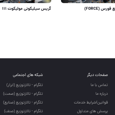
تولید وپخش انواع تیغ کاتر و شیشه پاکن
تفلون مایع فورس (FORCE)
صفحات دیگر
شبکه های اجتماعی
تماس با ما
تلگرام - تالارتوزيع (ابزار)
درباره ما
تلگرام - تالارتوزيع (صمت)
قوانین/شرایط خدمات
تلگرام - تالارتوزيع (صنايع)
پرسش های متداول
تلگرام - تالارتوزیع (صنف)