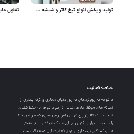
تولید وپخش انواع تیغ کاتر و شیشه پاکن
خلاصه فعالیت
با توجه به رويكردهاي به روز دنياي مجازي و گرته برداري از
نمونه هاي موفق خارجي تلاش داريم با توجه به حفظ فضاي
تخصصي در تالارتوزيع در اين امر بومي سازي كرده و اين خلا
را در صنف ابزار پر كنيم و با ايجاد يك شبكه وسيع صنعتي
بازديدكنندگان بيشماري را براي فعاليت اين صنف قدرتمند