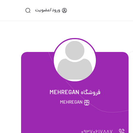
ورود/عضویت
فروشگاه MEHREGAN
MEHREGAN
09370617887