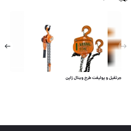
جرثقيل و پوليفت طرح ويتال ژاپن