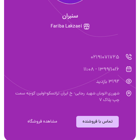
سنبران
Fariba Lakzaei
02191071725
1399/10/6 - 11:08
3192 بازدید
شهرری-اتوبان شهید رجایی- خ ایران ترانسکو-اولین کوچه سمت
چپ پلاک 7
تماس با فروشنده
مشاهده فروشگاه