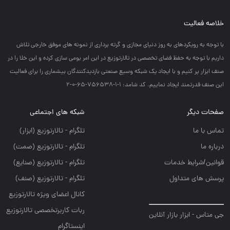
خلاصه فعالیت
با توجه به رويكردهاي به روز دنياي مجازي و گرته برداري از نمونه هاي موفق خارجي تلاش
داريم با توجه به حفظ فضاي تخصصي در تالارتوزيع در اين امر بومي سازي كرده و اين خلا را در
صنف ابزار پر كنيم و با ايجاد يك شبكه وسيع صنعتي بازديدكنندگان بيشماري را براي فعاليت
اين صنف قدرتمند ايجاد نماييم. کد شامد: 1-1-756538-65-0-2
صفحات دیگر
شبکه های اجتماعی
تماس با ما
تلگرام - تالارتوزيع (ابزار)
درباره ما
تلگرام - تالارتوزيع (صمت)
قوانین/شرایط خدمات
تلگرام - تالارتوزيع (صنايع)
پرسش های متداول
تلگرام - تالارتوزیع (صنف)
کانال اعضای ویژه تالارتوزیع
ربات کاربرتخصصی تالارتوزیع
جی متاس - ابزار بازار آنلاین
اینستاگرام