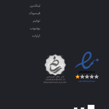
لینکدین
فیسبوک
توئیتر
یوتیوب
آپارات