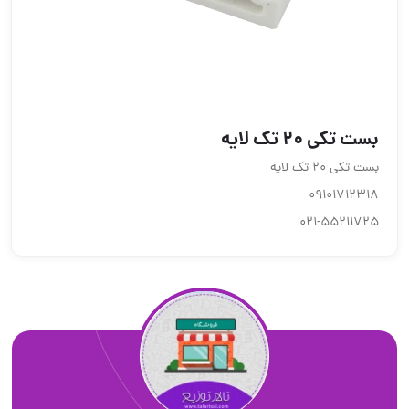
بست تکی 20 تک لایه
بست تکی 20 تک لایه
09101712318
021-55211725