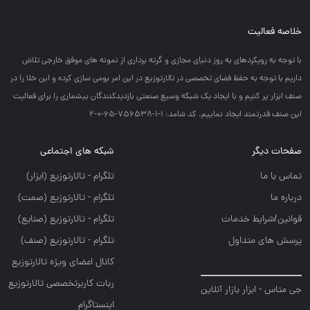
خلاصه فعالیت
با توجه به رويكردهاي به روز دنياي مجازي و گرته برداري از نمونه هاي موفق خارجي تلاش
داريم با توجه به حفظ فضاي تخصصي در تالارتوزيع در اين امر بومي سازي كرده و اين خلا را در
صنف ابزار پر كنيم و با ايجاد يك شبكه وسيع صنعتي بازديدكنندگان بيشماري را براي فعاليت
اين صنف قدرتمند ايجاد نماييم. کد شامد: 1-1-756538-65-0-2
صفحات دیگر
شبکه های اجتماعی
تماس با ما
تلگرام - تالارتوزيع (ابزار)
درباره ما
تلگرام - تالارتوزيع (صمت)
قوانین/شرایط خدمات
تلگرام - تالارتوزيع (صنايع)
پرسش های متداول
تلگرام - تالارتوزیع (صنف)
کانال اعضای ویژه تالارتوزیع
ربات کاربرتخصصی تالارتوزیع
جی متاس - ابزار بازار آنلاین
اینستاگرام