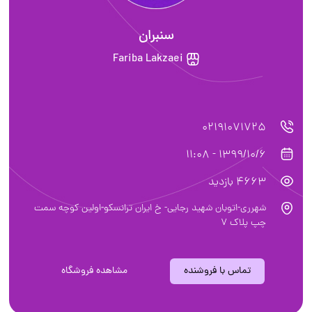
سنبران
Fariba Lakzaei
02191071725
1399/10/6 - 11:08
4663 بازدید
شهرری-اتوبان شهید رجایی- خ ایران ترانسکو-اولین کوچه سمت
چپ پلاک 7
تماس با فروشنده
مشاهده فروشگاه