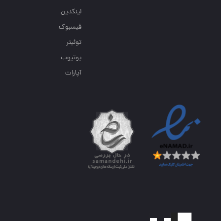
لینکدین
فیسبوک
توئیتر
یوتیوب
آپارات