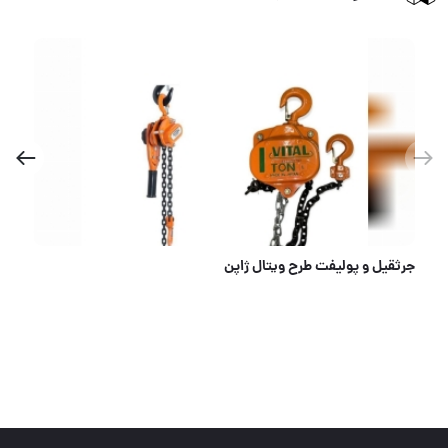
جرثقيل و پوليفت طرح ويتال ژاپن