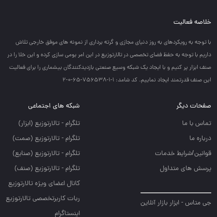
خلاصه فعالیت
با توجه به رويكردهاي به روز دنياي مجازي و گرته برداري از نمونه هاي موفق خارجي تلاش
داريم با توجه به حفظ فضاي تخصصي در تالارتوزيع در اين امر بومي سازي كرده و اين خلا را در
صنف ابزار پر كنيم و با ايجاد يك شبكه وسيع صنعتي بازديدكنندگان بيشماري را براي فعاليت
اين صنف قدرتمند ايجاد نماييم. کد شامد: 1-1-756538-65-0-2
صفحات دیگر
شبکه های اجتماعی
تماس با ما
تلگرام - تالارتوزيع (ابزار)
درباره ما
تلگرام - تالارتوزيع (صمت)
قوانین/شرایط خدمات
تلگرام - تالارتوزيع (صنايع)
پرسش های متداول
تلگرام - تالارتوزیع (صنف)
کانال اعضای ویژه تالارتوزیع
ربات کاربرتخصصی تالارتوزیع
جی متاس - ابزار بازار آنلاین
اینستاگرام