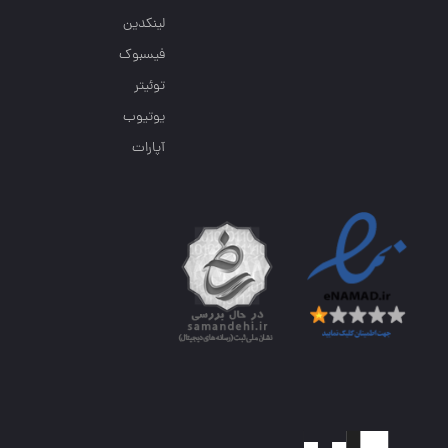
لینکدین
فیسبوک
توئیتر
یوتیوب
آپارات