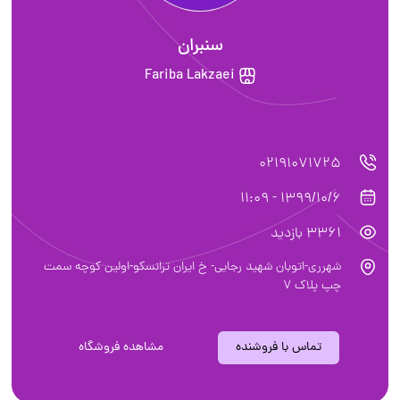
سنبران
Fariba Lakzaei
02191071725
1399/10/6 - 11:09
3361 بازدید
شهرری-اتوبان شهید رجایی- خ ایران ترانسکو-اولین کوچه سمت
چپ پلاک 7
تماس با فروشنده
مشاهده فروشگاه