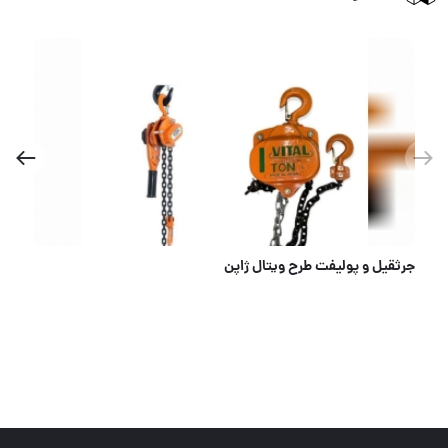
جرثقيل و پوليفت طرح ويتال ژاپن