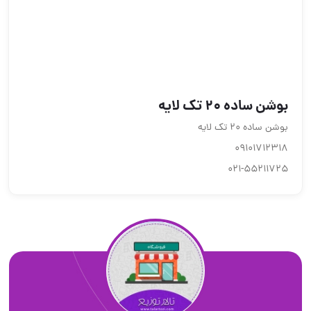
بوشن ساده 20 تک لایه
بوشن ساده 20 تک لایه
09101712318
021-55211725