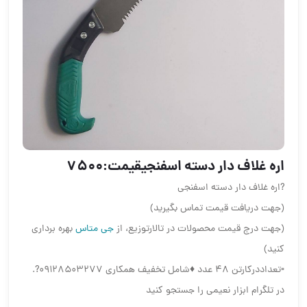
اره غلاف دار دسته اسفنجی️قیمت:7500
?اره غلاف دار دسته اسفنجی
(جهت دریافت قیمت تماس بگیرید)
(جهت درج قیمت محصولات در تالارتوزیع، از
جی متاس
بهره برداری
کنید)
▫️تعداددرکارتن 48 عدد ♦️شامل تخفیف همکاری 09128503277?.
در تلگرام ابزار نعیمی را جستجو کنید