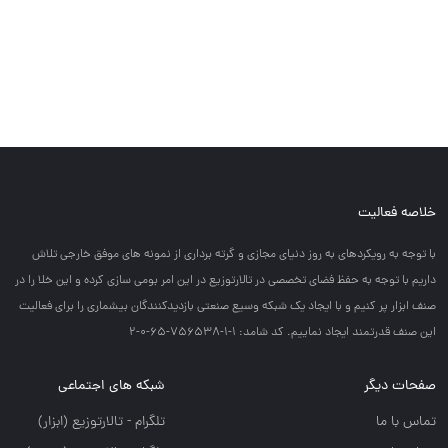
خلاصه فعالیت
با توجه به رويكردهاي به روز دنياي مجازي و گرته برداري از نمونه هاي موفق خارجي تلاش
داريم با توجه به حفظ فضاي تخصصي در تالارتوزيع در اين امر بومي سازي كرده و اين خلا را در
صنف ابزار پر كنيم و با ايجاد يك شبكه وسيع صنعتي بازديدكنندگان بيشماري را براي فعاليت
اين صنف قدرتمند ايجاد نماييم. کد شامد: 1-1-756538-65-0-2
صفحات دیگر
شبکه های اجتماعی
تماس با ما
تلگرام - تالارتوزيع (ابزار)