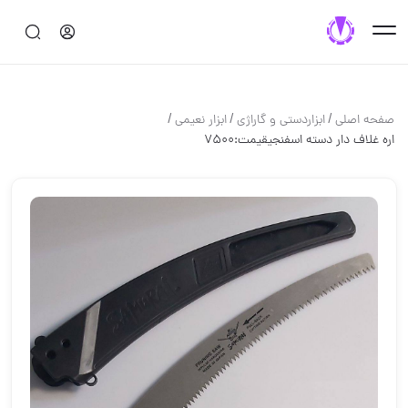
/
/
/
صفحه اصلی
ابزاردستی و گاراژی
ابزار نعیمی
اره غلاف دار دسته اسفنجی️قیمت:7500