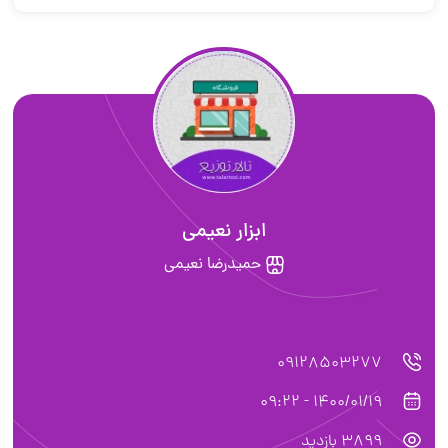
ابزار نعیمی
حمیدرضا نعیمی
09128503277
1400/01/19 - 09:22
3899 بازدید