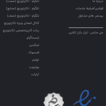
درباره ما
تلگرام - تالارتوزيع (صمت)
قوانین/شرایط خدمات
تلگرام - تالارتوزيع (صنايع)
پرسش های متداول
تلگرام - تالارتوزیع (صنف)
کانال اعضای ویژه تالارتوزیع
ربات کاربرتخصصی تالارتوزیع
جی متاس - ابزار بازار آنلاین
اینستاگرام
لینکدین
فیسبوک
توئیتر
یوتیوب
آپارات