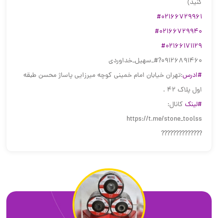
کنید)
#02166729961
#02166729940
#02166171129
‎#?09126891460_سهیل_خداوردی
#ادرس
:تهران خیابان امام خمینی کوچه میرزایی پاساژ محسن طبقه
اول پلاک ۴۲ .
#لینک
کانال:
https://t.me/stone_toolss
??????????????