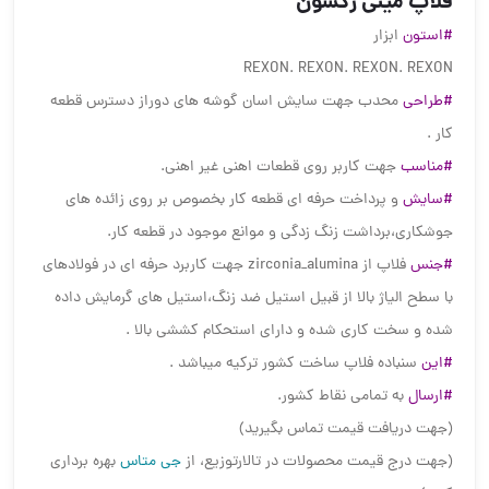
فلاپ مینی رکسون
#استون
ابزار
REXON. REXON. REXON. REXON
#طراحی
محدب جهت سایش اسان گوشه های دوراز دسترس قطعه
کار .
#مناسب
جهت کاربر روی قطعات اهنی غیر اهنی.
#سایش
و پرداخت حرفه ای قطعه کار بخصوص بر روی زائده های
جوشکاری،برداشت زنگ زدگی و موانع موجود در قطعه کار.
#جنس
فلاپ از zirconia_alumina جهت کاربرد حرفه ای در فولادهای
با سطح الیاژ بالا از قبیل استیل ضد زنگ،استیل های گرمایش داده
شده و سخت کاری شده و دارای استحکام کششی بالا .
#این
سنباده فلاپ ساخت کشور ترکیه میباشد .
#ارسال
به تمامی نقاط کشور.
(جهت دریافت قیمت تماس بگیرید)
(جهت درج قیمت محصولات در تالارتوزیع، از
جی متاس
بهره برداری