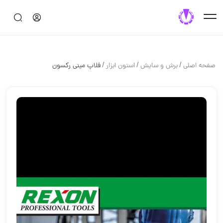
/
/
/
صفحه اصلی
برش و سايش
استون ابزار
فلاپ مینی رکسون