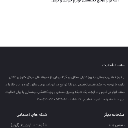
چوب ساب سه پر
خلاصه فعالیت
با توجه به رويكردهاي به روز دنياي مجازي و گرته برداري از نمونه هاي موفق خارجي تلاش
داريم با توجه به حفظ فضاي تخصصي در تالارتوزيع در اين امر بومي سازي كرده و اين خلا را در
صنف ابزار پر كنيم و با ايجاد يك شبكه وسيع صنعتي بازديدكنندگان بيشماري را براي فعاليت
اين صنف قدرتمند ايجاد نماييم. کد شامد: 1-1-756538-65-0-2
صفحات دیگر
شبکه های اجتماعی
تماس با ما
تلگرام - تالارتوزيع (ابزار)