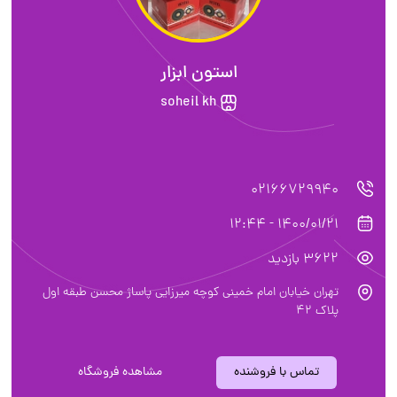
استون ابزار
soheil kh
02166729940
1400/01/21 - 12:44
3622 بازدید
تهران خیابان امام خمینی کوچه میرزایی پاساژ محسن طبقه اول
پلاک ۴۲
تماس با فروشنده
مشاهده فروشگاه