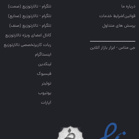
درباره ما
تلگرام - تالارتوزيع (صمت)
قوانین/شرایط خدمات
تلگرام - تالارتوزيع (صنايع)
پرسش های متداول
تلگرام - تالارتوزیع (صنف)
کانال اعضای ویژه تالارتوزیع
ربات کاربرتخصصی تالارتوزیع
جی متاس - ابزار بازار آنلاین
اینستاگرام
لینکدین
فیسبوک
توئیتر
یوتیوب
آپارات