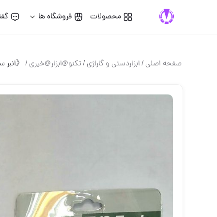
محصولات
فروشگاه ها
گفت
صفحه اصلی
/
ابزاردستی و گاراژی
/
تکنو@ابزار@خیری
/
《انبر س