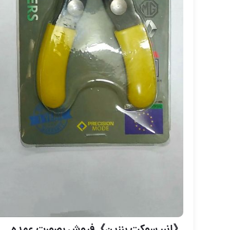
《انبر سوکت بنزین》فروش بصورت عمده