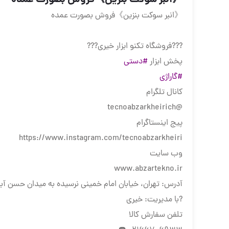
《انبر سوکت بنزین》فروش بصورت عمده
?️?️?️فروشگاه تکنو ابزار خیری?️?️?️
پخش ابزار
#دستی
#گاراژی
کانال تلگرام
@tecnoabzarkheirich
پیج اینستاگرام
https://www.instagram.com/tecnoabzarkheiri
وب سایت
www.abzartekno.ir
آدرس: تهران، خیابان امام خمینی نرسیده به میدان حسن آباد، 
?با مدیریت: خیری
تلفن سفارش کالا