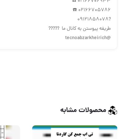
‌‎‌‎☎️ 02166706933
‌‎☎️ 02166705786
?09121858078
طریقه پیوستن به کانال ما ?????
@tecnoabzarkheirich
محصولات مشابه