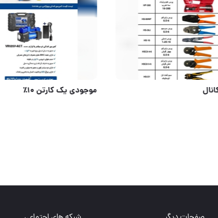
ریموت 4کانال
تی آب جمع کن تعداد در کارتن : .. عدد به صورت خرده هم امکان پذیر هست 🟧لینک کانال روبیکا:🟧 https://ru
صفحات دیگر
شبکه های اجتماعی