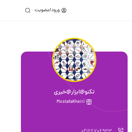
ورود/عضویت
تکنو@ابزار@خیری
MostafaKheiri
02166706933