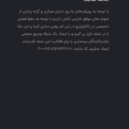
با توجه به رويكردهاي به روز دنياي مجازي و گرته برداري از
نمونه هاي موفق خارجي تلاش داريم با توجه به حفظ فضاي
تخصصي در تالارتوزيع در اين امر بومي سازي كرده و اين خلا
را در صنف ابزار پر كنيم و با ايجاد يك شبكه وسيع صنعتي
بازديدكنندگان بيشماري را براي فعاليت اين صنف قدرتمند
ايجاد نماييم. کد شامد: 1-1-756538-65-0-2