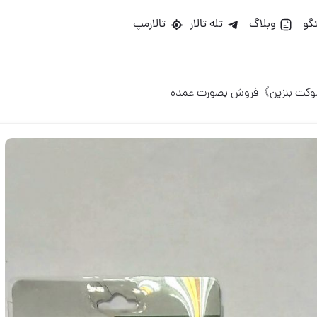
گو
وبلاگ
تله تالار
تالارمپ
وکت بنزین》فروش بصورت عمده