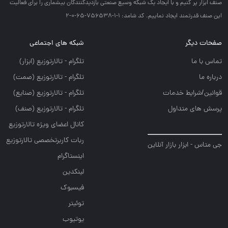
صنف ابزار پر كنيم و با ايجاد يك شبكه وسيع صنعتي بازديدكنندگان بيشماري را براي فعاليت
اين صنف قدرتمند ايجاد نماييم. کد شامد: 1-1-756538-65-0-2
صفحات دیگر
شبکه های اجتماعی
تماس با ما
تلگرام - تالارتوزيع (ابزار)
درباره ما
تلگرام - تالارتوزيع (صمت)
قوانین/شرایط خدمات
تلگرام - تالارتوزيع (صنايع)
پرسش های متداول
تلگرام - تالارتوزیع (صنف)
کانال اعضای ویژه تالارتوزیع
ربات کاربرتخصصی تالارتوزیع
جی متاس - ابزار بازار آنلاین
اینستاگرام
لینکدین
فیسبوک
توئیتر
یوتیوب