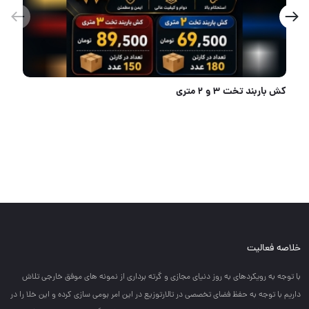
کفش ایمنی کاویان
خلاصه فعالیت
با توجه به رويكردهاي به روز دنياي مجازي و گرته برداري از نمونه هاي موفق خارجي تلاش
داريم با توجه به حفظ فضاي تخصصي در تالارتوزيع در اين امر بومي سازي كرده و اين خلا را در