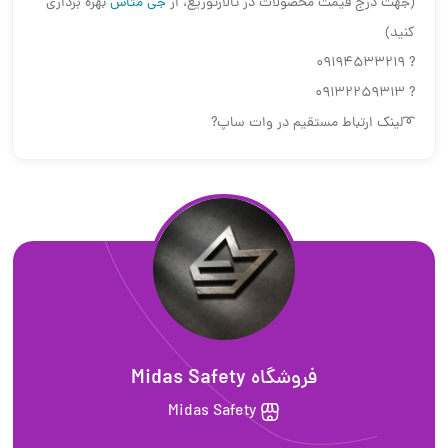
(جهت درج قیمت محصولات در تالارتوزیع، از
جی متاس
بهره برداری
کنید)
? 09194533219
? 09132259313
➰لینک ارتباط مستقیم در وات ساپ?
فروشگاه Midas Safety
Midas Safety