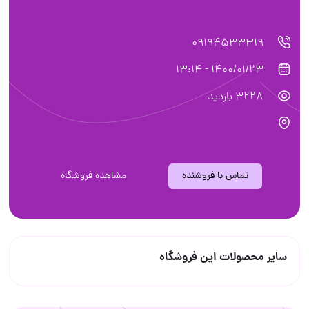
09194533319
1400/01/23 - 13:14
3228 بازدید
تماس با فروشنده
مشاهده فروشگاه
سایر محصولات این فروشگاه