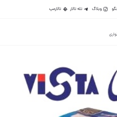
گو
وبلاگ
تله تالار
تالارمپ
وارى