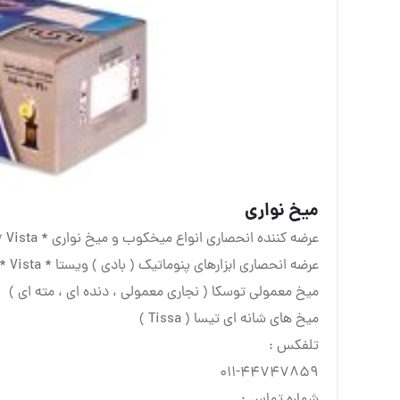
ميخ نوارى
عرضه كننده انحصارى انواع ميخكوب و ميخ نوارى * Vista *
عرضه انحصارى ابزارهاى پنوماتيك ( بادى ) ويستا * Vista *
ميخ معمولى توسكا ( نجارى معمولى ، دنده اى ، مته اى )
ميخ هاى شانه اى تيسا ( Tissa )
تلفكس :
٤٤٧٤٧٨٥٩-٠١١
شماره تماس :