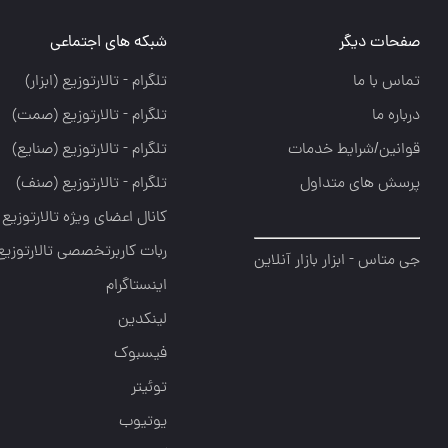
صفحات دیگر
شبکه های اجتماعی
تماس با ما
تلگرام - تالارتوزيع (ابزار)
درباره ما
تلگرام - تالارتوزيع (صمت)
قوانین/شرایط خدمات
تلگرام - تالارتوزيع (صنايع)
پرسش های متداول
تلگرام - تالارتوزیع (صنف)
کانال اعضای ویژه تالارتوزیع
ربات کاربرتخصصی تالارتوزیع
جی متاس - ابزار بازار آنلاین
اینستاگرام
لینکدین
فیسبوک
توئیتر
یوتیوب