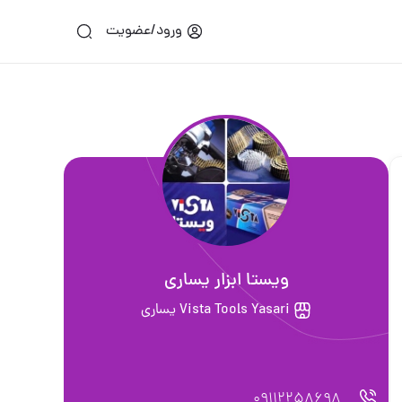
ورود/عضویت
ويستا ابزار يسارى
Vista Tools Yasari يساري
09112258698