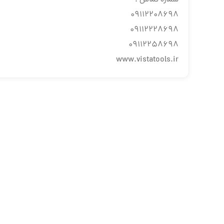
٠٩١١٢٢٠٨٦٩٨
٠٩١١٢٢٢٨٦٩٨
٠٩١١٢٢٥٨٦٩٨
www.vistatools.ir