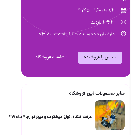
1400/09/2 - 22:45
1363 بازدید
مازندران محمودآباد خيابان امام نسيم ٧٣
تماس با فروشنده
مشاهده فروشگاه
سایر محصولات این فروشگاه
عرضه كننده انواع ميخكوب و ميخ نوارى * Vista *