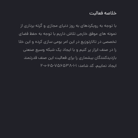
خلاصه فعالیت
با توجه به رويكردهاي به روز دنياي مجازي و گرته برداري از
نمونه هاي موفق خارجي تلاش داريم با توجه به حفظ فضاي
تخصصي در تالارتوزيع در اين امر بومي سازي كرده و اين خلا
را در صنف ابزار پر كنيم و با ايجاد يك شبكه وسيع صنعتي
بازديدكنندگان بيشماري را براي فعاليت اين صنف قدرتمند
ايجاد نماييم. کد شامد: 1-1-756538-65-0-2