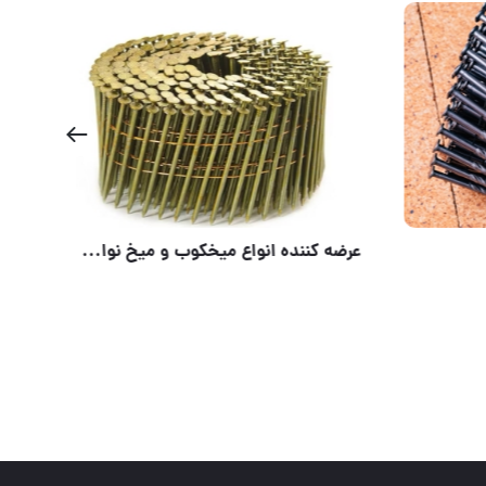
دستگاه گریس پمپ بادی 50 لیتری FAT فروشگاه تکنیک صنعت آدرس فروشگاه: تهران، خیابان امام خمینی، پاساژ ا
ميخ نوارى ويستا