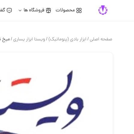
محصولات
فروشگاه ها
گفت
صفحه اصلی
/
ابزار بادي (پنوماتيك)
/
ويستا ابزار يسارى
/
ميخ ن