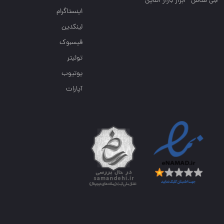
جی متاس - ابزار بازار آنلاین
اینستاگرام
لینکدین
فیسبوک
توئیتر
یوتیوب
آپارات