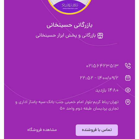
بازرگانی حسینخانی
بازرگانی و پخش ابزار حسینخانی
02156423513
1400/09/2 - 22:52
1480 بازدید
تهران-رباط کریم-بلوار امام خمینی جنب بانک سپه پاساز اداری و
تجاری پردیسان طبقه دوم واحد 50
تماس با فروشنده
مشاهده فروشگاه