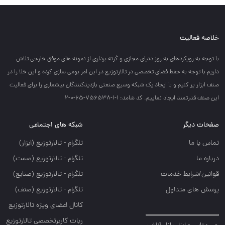
خلاصه فعالیت
با توجه به رويكردهاي به روز دنياي مجازي و گرته برداري از نمونه هاي موفق خارجي تلاش
داريم با توجه به حفظ فضاي تخصصي در تالارتوزيع در اين امر بومي سازي كرده و اين خلا را در
صنف ابزار پر كنيم و با ايجاد يك شبكه وسيع صنعتي بازديدكنندگان بيشماري را براي فعاليت
اين صنف قدرتمند ايجاد نماييم. کد شامد: 1-1-756538-65-0-2
صفحات دیگر
شبکه های اجتماعی
تماس با ما
تلگرام - تالارتوزيع (ابزار)
درباره ما
تلگرام - تالارتوزيع (صمت)
قوانین/شرایط خدمات
تلگرام - تالارتوزيع (صنايع)
پرسش های متداول
تلگرام - تالارتوزیع (صنف)
کانال اعضای ویژه تالارتوزیع
ربات کاربرتخصصی تالارتوزیع