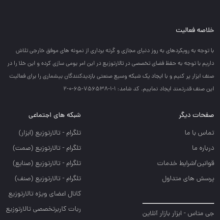
خلاصه فعالیت
با توجه به رويكردهاي به روز دنياي مجازي و گرته برداري از نمونه هاي موفق خارجي تلاش
داريم با توجه به حفظ فضاي تخصصي در تالارتوزيع در اين امر بومي سازي كرده و اين خلا را در
صنف ابزار پر كنيم و با ايجاد يك شبكه وسيع صنعتي بازديدكنندگان بيشماري را براي فعاليت
اين صنف قدرتمند ايجاد نماييم. کد شامد: 1-1-756538-65-0-2
صفحات دیگر
شبکه های اجتماعی
تماس با ما
تلگرام - تالارتوزيع (ابزار)
درباره ما
تلگرام - تالارتوزيع (صمت)
قوانین/شرایط خدمات
تلگرام - تالارتوزيع (صنايع)
پرسش های متداول
تلگرام - تالارتوزیع (صنف)
کانال اعضای ویژه تالارتوزیع
ربات کاربرتخصصی تالارتوزیع
جی متاس - ابزار بازار آنلاین