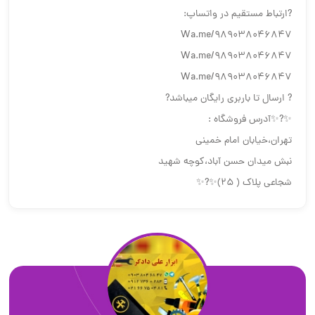
?ارتباط مستقیم در واتساپ:
Wa.me/989038046847
Wa.me/989038046847
Wa.me/989038046847
? ارسال تا باربری رایگان میباشد?
✨?✨آدرس فروشگاه :
تهران،خیابان امام خمینی
نبش میدان حسن آباد،کوچه شهید
شجاعی پلاک ( 25)✨?✨