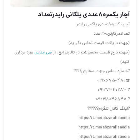
آچار یکسره8عددی پلکانی رایدرتعداد
آچار یکسره8عددی پلکانی رایدر
تعداددرکارتن:30عدد
(جهت دریافت قیمت تماس بگیرید)
(جهت درج قیمت محصولات در تالارتوزیع، از
جی متاس
بهره برداری
کنید)
?شماره تماس جهت سفارش????
☎️ 02166750481
? 09127360283
? 09038046847
?لینگ کانال تلگرام??????
https://t.me/abzaralisaedia
https://t.me/abzaralisaedia
https://t.me/abzaralisaedia