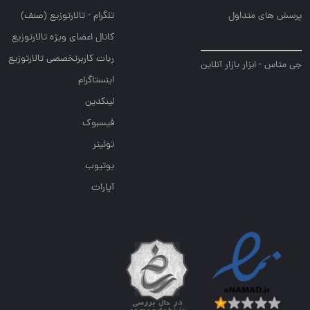
پرسش های متداول
تلگرام - تالارتوزیع (صنف)
کانال اعضای ویژه تالارتوزیع
ربات کاربرتخصصی تالارتوزیع
جی متاس - ابزار بازار آنلاین
اینستاگرام
لینکدین
فیسبوک
توئیتر
یوتیوب
آپارات