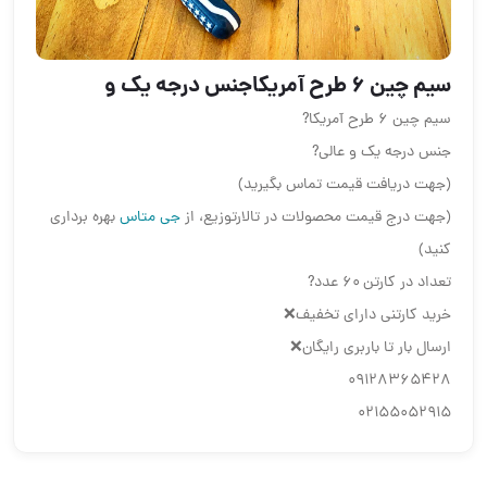
سيم چين ٦ طرح آمريكاجنس درجه يك و
سيم چين ٦ طرح آمريكا?
جنس درجه يك و عالي?
(جهت دریافت قیمت تماس بگیرید)
(جهت درج قیمت محصولات در تالارتوزیع، از
جی متاس
بهره برداری
کنید)
تعداد در كارتن ٦٠ عدد?
خريد كارتني داراي تخفيف❌
ارسال بار تا باربري رايگان❌
09128365428
02155052915