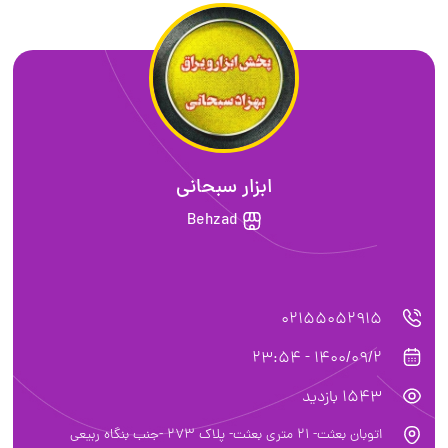
ابزار سبحانی
Behzad
02155052915
1400/09/2 - 23:54
1543 بازدید
اتوبان بعثت- ٢١ متري بعثت- پلاك ٢٧٣ -جنب بنگاه ربيعي