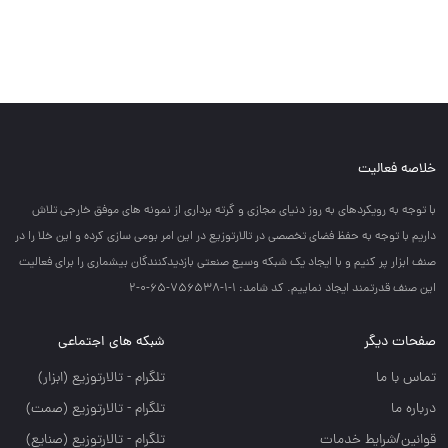
خلاصه فعالیت
با توجه به رويكردهاي به روز دنياي مجازي و گرته برداري از نمونه هاي موفق خارجي تلاش
داريم با توجه به حفظ فضاي تخصصي در تالارتوزيع در اين امر بومي سازي كرده و اين خلا را در
صنف ابزار پر كنيم و با ايجاد يك شبكه وسيع صنعتي بازديدكنندگان بيشماري را براي فعاليت
اين صنف قدرتمند ايجاد نماييم. کد شامد: 1-1-756538-65-0-2
صفحات دیگر
شبکه های اجتماعی
تماس با ما
تلگرام - تالارتوزيع (ابزار)
درباره ما
تلگرام - تالارتوزيع (صمت)
قوانین/شرایط خدمات
تلگرام - تالارتوزيع (صنايع)