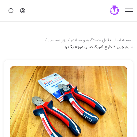
/
/
/
صفحه اصلی
قفل ،دستگيره و سيلندر
ابزار سبحانی
سيم چين ٦ طرح آمريكاجنس درجه يك و