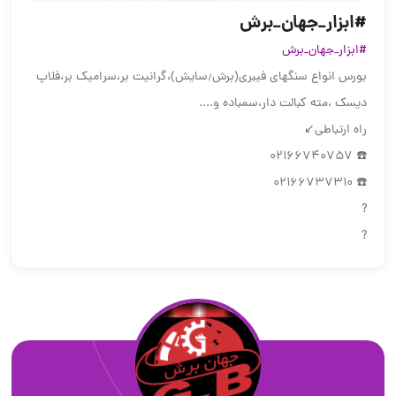
#ابزار_جهان_برش
#ابزار_جهان_برش
بورس انواع سنگهای فیبری(برش٫سایش)،گرانیت بر،سرامیک بر،فلاپ
دیسک ،مته کبالت دار،سمباده و....
راه ارتباطی↙️
☎️ 02166740757
☎️ 02166737310
?
?