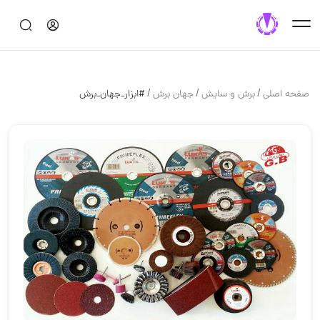
/
/
/
صفحه اصلی
برش و سايش
جهان برش
#ابزار_جهان_برش