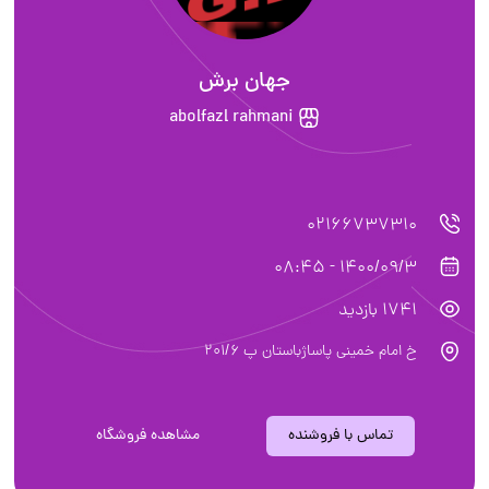
جهان برش
abolfazl rahmani
02166737310
1400/09/3 - 08:45
1741 بازدید
خ امام خمینی پاساژباستان پ 201/6
تماس با فروشنده
مشاهده فروشگاه