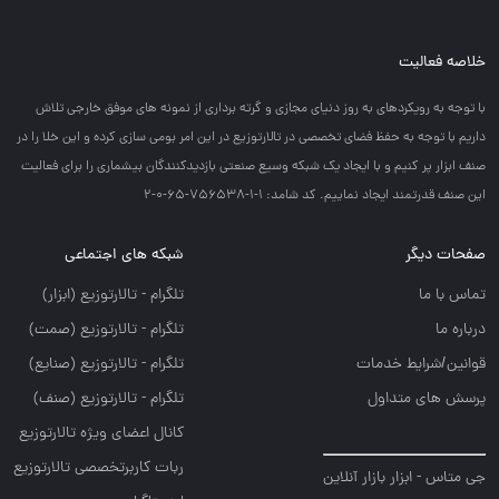
خلاصه فعالیت
با توجه به رويكردهاي به روز دنياي مجازي و گرته برداري از نمونه هاي موفق خارجي تلاش
داريم با توجه به حفظ فضاي تخصصي در تالارتوزيع در اين امر بومي سازي كرده و اين خلا را در
صنف ابزار پر كنيم و با ايجاد يك شبكه وسيع صنعتي بازديدكنندگان بيشماري را براي فعاليت
اين صنف قدرتمند ايجاد نماييم. کد شامد: 1-1-756538-65-0-2
صفحات دیگر
شبکه های اجتماعی
تماس با ما
تلگرام - تالارتوزيع (ابزار)
درباره ما
تلگرام - تالارتوزيع (صمت)
قوانین/شرایط خدمات
تلگرام - تالارتوزيع (صنايع)
پرسش های متداول
تلگرام - تالارتوزیع (صنف)
کانال اعضای ویژه تالارتوزیع
ربات کاربرتخصصی تالارتوزیع
جی متاس - ابزار بازار آنلاین