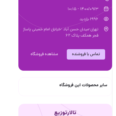
1400/09/3 - 10:15
1996 بازدید
تهران-میدان حسن آباد -خیابان امام خمینی پاساژ
فجر همکف پلاک 62
تماس با فروشنده
مشاهده فروشگاه
سایر محصولات این فروشگاه
تالارتوزیع