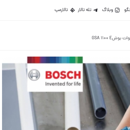
گو
وبلاگ
تله تالار
تالارمپ