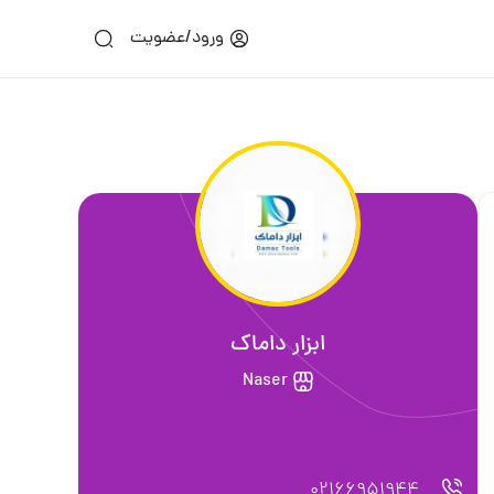
ورود/عضویت
ابزار داماک
Naser
02166951944