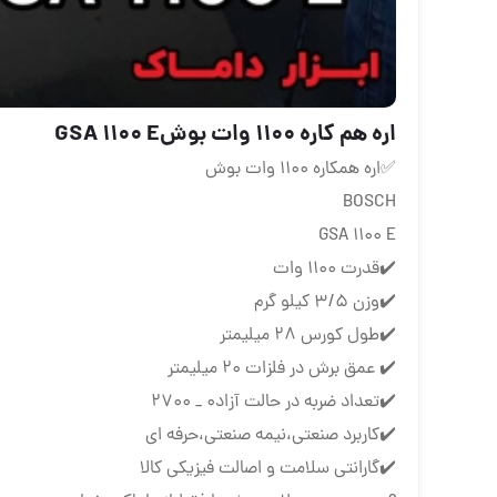
اره هم کاره 1100 وات بوشGSA 1100 E
✅اره همکاره 1100 وات بوش
BOSCH
GSA 1100 E
✔️قدرت 1100 وات
✔️وزن 3/5 کیلو گرم
✔️طول کورس 28 میلیمتر
✔️ عمق برش در فلزات 20 میلیمتر
✔️تعداد ضربه در حالت آزاد0 _ 2700
✔️کاربرد صنعتی،نیمه صنعتی،حرفه ای
✔️گارانتی سلامت و اصالت فیزیکی کالا