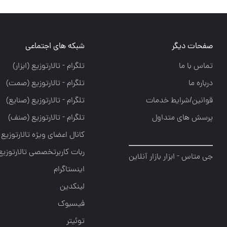
صفحات دیگر
شبکه های اجتماعی
تماس با ما
تلگرام - تالارتوزيع (ابزار)
درباره ما
تلگرام - تالارتوزيع (صمت)
قوانین/شرایط خدمات
تلگرام - تالارتوزيع (صنايع)
پرسش های متداول
تلگرام - تالارتوزیع (صنف)
کانال اعضای ویژه تالارتوزیع
ربات کاربرتخصصی تالارتوزیع
جی متاس - ابزار بازار آنلاین
اینستاگرام
لینکدین
فیسبوک
توئیتر