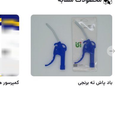
محصولات مشابه
باد پاش ت
⭐️ دریل ۱۳ چکشی طرح ماکیتا