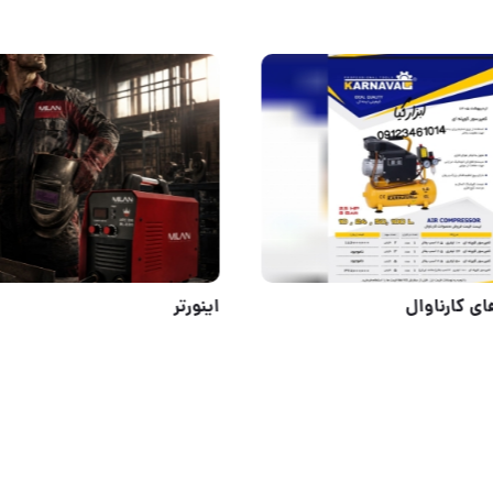
ه برنجی
کمپرسور های کارناوال