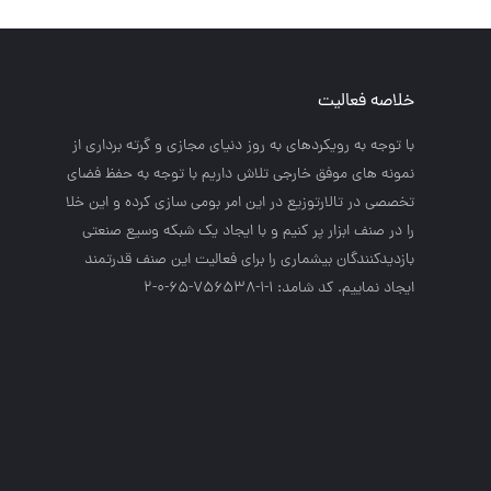
خلاصه فعالیت
با توجه به رويكردهاي به روز دنياي مجازي و گرته برداري از
نمونه هاي موفق خارجي تلاش داريم با توجه به حفظ فضاي
تخصصي در تالارتوزيع در اين امر بومي سازي كرده و اين خلا
را در صنف ابزار پر كنيم و با ايجاد يك شبكه وسيع صنعتي
بازديدكنندگان بيشماري را براي فعاليت اين صنف قدرتمند
ايجاد نماييم. کد شامد: 1-1-756538-65-0-2