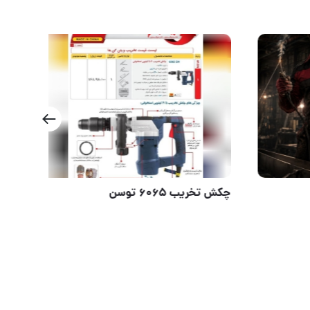
اینورتر
چکش ت