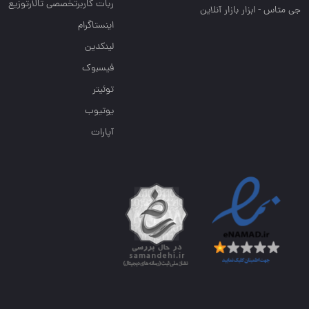
ربات کاربرتخصصی تالارتوزیع
جی متاس - ابزار بازار آنلاین
اینستاگرام
لینکدین
فیسبوک
توئیتر
یوتیوب
آپارات