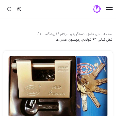
/
/
/
صفحه اصلی
قفل ،دستگيره و سيلندر
فروشگاه الله
قفل كتابی ۹۴ فولادی ريچسون جنس عا