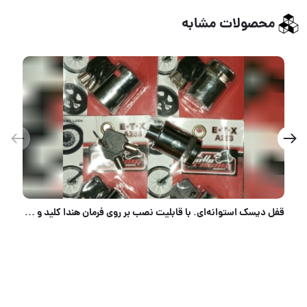
محصولات مشابه
قفل دیسک استوانه‌ای. با قابلیت نصب بر روی فرمان هندا کلید و توپی..گرد دو کلید برنج و توپی برنج ساخت
پخش انواع لولا سرنیزه 