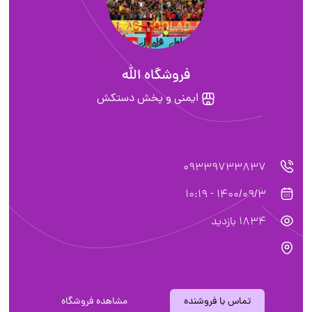
فروشگاه الله
ایمنی و پخش دستکش
09339733837
1400/09/3 - 10:19
1834 بازدید
تماس با فروشنده
مشاهده فروشگاه