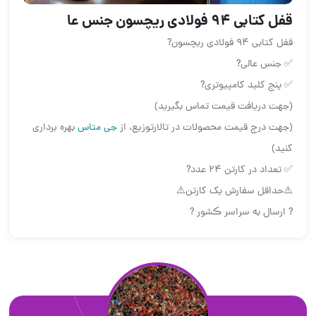
قفل كتابی ۹۴ فولادی ريچسون جنس عا
قفل كتابی ۹۴ فولادی ريچسون?
✅ جنس عالی?
✅ پنج كليد كامپيوتری?
(جهت دریافت قیمت تماس بگیرید)
(جهت درج قیمت محصولات در تالارتوزیع، از
جی متاس
بهره برداری
کنید)
✅ تعداد در كارتن ۲۴ عدد?
⚠️حداقل سفارش یک کارتن⚠️
? ارسال به سراسر ڪشور ?