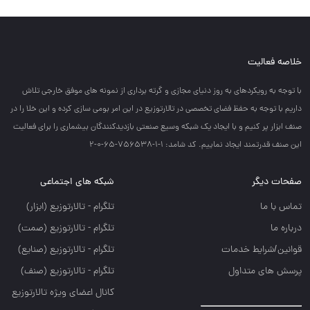
خلاصه فعالیت
با توجه به رويكردهاي به روز دنياي مجازي و گرته برداري از نمونه هاي موفق خارجي تلاش
داريم با توجه به حفظ فضاي تخصصي در تالارتوزيع در اين امر بومي سازي كرده و اين خلا را در
صنف ابزار پر كنيم و با ايجاد يك شبكه وسيع صنعتي بازديدكنندگان بيشماري را براي فعاليت
اين صنف قدرتمند ايجاد نماييم. کد شامد: 1-1-756538-65-0-2
صفحات دیگر
شبکه های اجتماعی
تماس با ما
تلگرام - تالارتوزيع (ابزار)
درباره ما
تلگرام - تالارتوزيع (صمت)
قوانین/شرایط خدمات
تلگرام - تالارتوزيع (صنايع)
پرسش های متداول
تلگرام - تالارتوزیع (صنف)
کانال اعضای ویژه تالارتوزیع